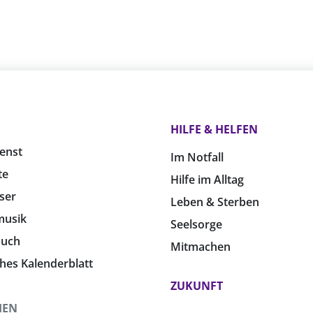
HILFE & HELFEN
enst
Im Notfall
te
Hilfe im Alltag
ser
Leben & Sterben
musik
Seelsorge
buch
Mitmachen
ches Kalenderblatt
ZUKUNFT
HEN