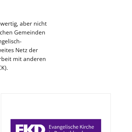
lwertig, aber nicht
ischen Gemeinden
gelisch-
eites Netz der
arbeit mit anderen
K).