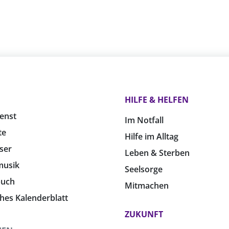
HILFE & HELFEN
enst
Im Notfall
te
Hilfe im Alltag
ser
Leben & Sterben
musik
Seelsorge
buch
Mitmachen
ches Kalenderblatt
ZUKUNFT