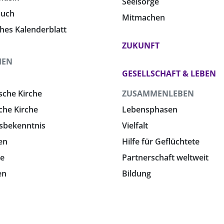
Seelsorge
buch
Mitmachen
ches Kalenderblatt
ZUKUNFT
HEN
GESELLSCHAFT & LEBEN
sche Kirche
ZUSAMMENLEBEN
che Kirche
Lebensphasen
sbekenntnis
Vielfalt
en
Hilfe für Geflüchtete
e
Partnerschaft weltweit
en
Bildung