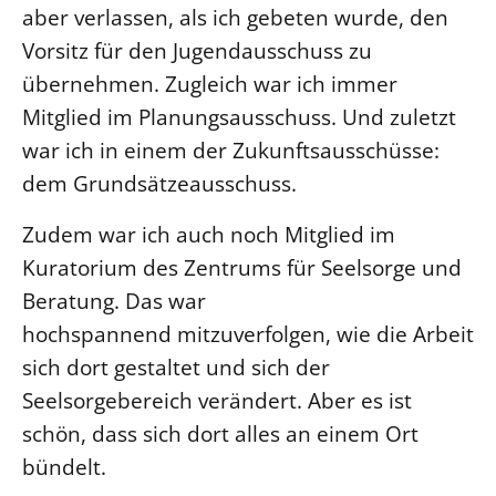
aber verlassen, als ich gebeten wurde, den
Beschwerdestellen
Vorsitz für den Jugendausschuss zu
Ephoralbüro
übernehmen. Zugleich war ich immer
Finanzplanung
Mitglied im Planungsausschuss. Und zuletzt
Fundraising
war ich in einem der Zukunftsausschüsse:
IT-Service
dem Grundsätzeausschuss.
Corporate Design
Zudem war ich auch noch Mitglied im
Interventionsplan
Kuratorium des Zentrums für Seelsorge und
Jahresgespräche
Beratung. Das war
Kantine Speiseplan
hochspannend mitzuverfolgen, wie die Arbeit
Kirchliches Amtsblatt
sich dort gestaltet und sich der
Kirchliche Verwaltung
Seelsorgebereich verändert. Aber es ist
Klimaschutzgesetz
schön, dass sich dort alles an einem Ort
Kunstreferat
bündelt.
NKVK