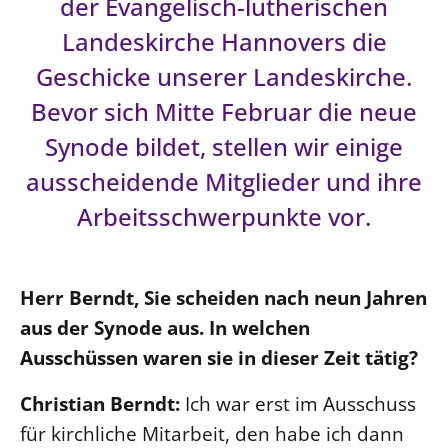
der Evangelisch-lutherischen
Landeskirche Hannovers die
LANDESSYNODE
27. Landessynode
Geschicke unserer Landeskirche.
Kontakt
Bevor sich Mitte Februar die neue
Hintergrund
Synode bildet, stellen wir einige
ausscheidende Mitglieder und ihre
MITARBEIT
Arbeitsschwerpunkte vor.
Ehrenamt
Beruf
Freie Stellen
Herr Berndt, Sie scheiden nach neun Jahren
aus der Synode aus. In welchen
BIBLIOTHEK & ARCHIV
Ausschüssen waren sie in dieser Zeit tätig?
SERVICE
Christian Berndt:
Ich war erst im Ausschuss
Älterwerden im Pfarrberuf
für kirchliche Mitarbeit, den habe ich dann
Beteiligungsverfahren