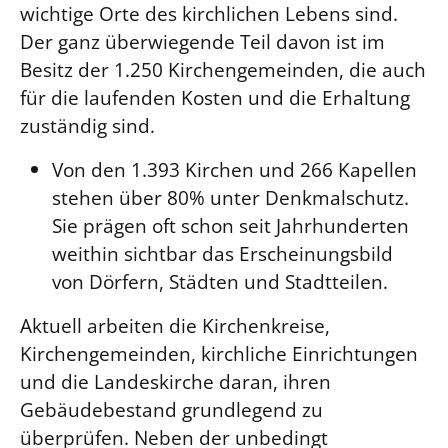
wichtige Orte des kirchlichen Lebens sind.
Der ganz überwiegende Teil davon ist im
LANDESSYNODE
Besitz der 1.250 Kirchengemeinden, die auch
27. Landessynode
für die laufenden Kosten und die Erhaltung
Kontakt
zuständig sind.
Hintergrund
Von den 1.393 Kirchen und 266 Kapellen
MITARBEIT
stehen über 80% unter Denkmalschutz.
Ehrenamt
Sie prägen oft schon seit Jahrhunderten
Beruf
weithin sichtbar das Erscheinungsbild
Freie Stellen
von Dörfern, Städten und Stadtteilen.
Aktuell arbeiten die Kirchenkreise,
BIBLIOTHEK & ARCHIV
Kirchengemeinden, kirchliche Einrichtungen
und die Landeskirche daran, ihren
SERVICE
Gebäudebestand grundlegend zu
Älterwerden im Pfarrberuf
überprüfen. Neben der unbedingt
Beteiligungsverfahren