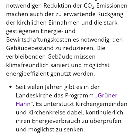
notwendigen Reduktion der CO
-Emissionen
2
Beschwerdestellen
machen auch der zu erwartende Rückgang
Ephoralbüro
der kirchlichen Einnahmen und die stark
Finanzplanung
gestiegenen Energie- und
Fundraising
Bewirtschaftungskosten es notwendig, den
Gebäudebestand zu reduzieren. Die
IT-Service
verbleibenden Gebäude müssen
Corporate Design
klimafreundlich saniert und möglichst
Interventionsplan
energieeffizient genutzt werden.
Jahresgespräche
Seit vielen Jahren gibt es in der
Kantine Speiseplan
Landeskirche das Programm
„Grüner
Kirchliches Amtsblatt
Hahn“
. Es unterstützt Kirchengemeinden
Kirchliche Verwaltung
und Kirchenkreise dabei, kontinuierlich
Klimaschutzgesetz
ihren Energieverbrauch zu überprüfen
Kunstreferat
und möglichst zu senken.
NKVK