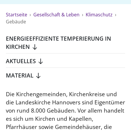
Ökumene
Evangelische Kirche
Gegen Gewalt
Kirche und Finanzen
Impressum
Startseite
›
Gesellschaft & Leben
›
Klimaschutz
›
Lutherische Kirche
Personalausschuss
Datenschutz
Gebäude
KLIMASCHUTZ
Glaubensbekenntnis
Kontakt
Nachhaltigkeit
LANDESKIRCHENAMT
Barrierefreiheit
Positionen
ENERGIEEFFIZIENTE TEMPERIERUNG IN
Erneuerbare Energien
Willkommen
Presse
Ökumene
KIRCHEN
Mobilität
Freie Stellen
Kollegium
Religionen
Naturschutz
Service für Gemeinden
AKTUELLES
Abteilungen des Landeskirchenamts
Suche
Gebäude
Rechnungsprüfungsamt
MATERIAL
Fachstelle Sexualisierte Gewalt
Beschwerdestellen
Die Kirchengemeinden, Kirchenkreise und
Kirchenämter
die Landeskirche Hannovers sind Eigentümer
Gleichstellung
von rund 8.000 Gebäuden. Vor allem handelt
Datenschutz
es sich um Kirchen und Kapellen,
Pfarrhäuser sowie Gemeindehäuser, die
Geschäftsstelle Landessynode