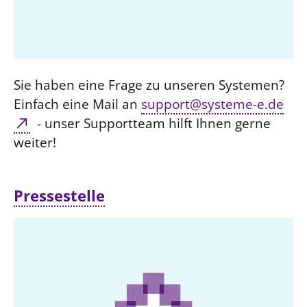
Beschwerdestellen
Ephoralbüro
Finanzplanung
Sie haben eine Frage zu unseren Systemen?
Fundraising
Einfach eine Mail an
support@systeme-e.de
IT-Service
- unser Supportteam hilft Ihnen gerne
Corporate Design
weiter!
Interventionsplan
Jahresgespräche
Pressestelle
Kantine Speiseplan
Kirchliches Amtsblatt
Kirchliche Verwaltung
Klimaschutzgesetz
Kunstreferat
NKVK