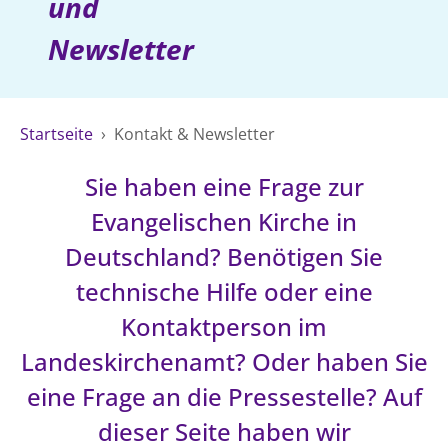
und
Ökumene
Evangelische Kirche
Gegen Gewalt
Kirche und Finanzen
Impressum
Newsletter
Lutherische Kirche
Personalausschuss
Datenschutz
KLIMASCHUTZ
Glaubensbekenntnis
Kontakt
Nachhaltigkeit
LANDESKIRCHENAMT
Barrierefreiheit
Positionen
Startseite
›
Kontakt & Newsletter
Erneuerbare Energien
Willkommen
Presse
Ökumene
Mobilität
Freie Stellen
Kollegium
Sie haben eine Frage zur
Religionen
Naturschutz
Service für Gemeinden
Abteilungen des Landeskirchenamts
Evangelischen Kirche in
Suche
Gebäude
Rechnungsprüfungsamt
Deutschland? Benötigen Sie
Fachstelle Sexualisierte Gewalt
technische Hilfe oder eine
Beschwerdestellen
Kontaktperson im
Kirchenämter
Landeskirchenamt? Oder haben Sie
Gleichstellung
eine Frage an die Pressestelle? Auf
Datenschutz
dieser Seite haben wir
Geschäftsstelle Landessynode