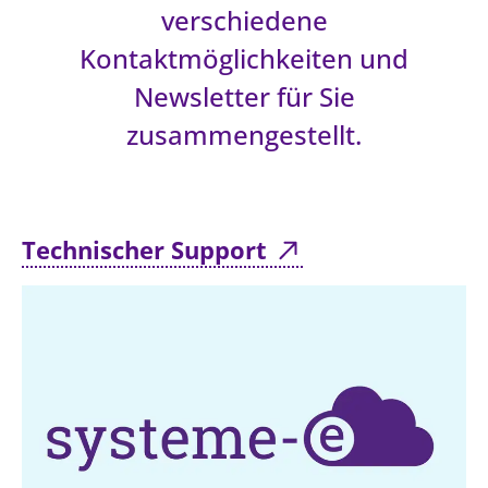
verschiedene
LANDESSYNODE
Kontaktmöglichkeiten und
27. Landessynode
Newsletter für Sie
Kontakt
zusammengestellt.
Hintergrund
MITARBEIT
Ehrenamt
Technischer Support
Beruf
Freie Stellen
BIBLIOTHEK & ARCHIV
SERVICE
Älterwerden im Pfarrberuf
Beteiligungsverfahren