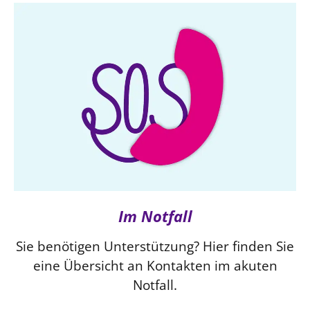
LANDESSYNODE
27. Landessynode
Kontakt
Hintergrund
MITARBEIT
Ehrenamt
Beruf
Freie Stellen
Im Notfall
BIBLIOTHEK & ARCHIV
Sie benötigen Unterstützung? Hier finden Sie
eine Übersicht an Kontakten im akuten
SERVICE
Notfall.
Älterwerden im Pfarrberuf
Beteiligungsverfahren