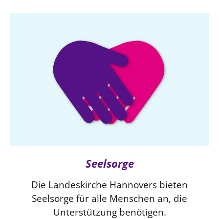
Beschwerdestellen
Ephoralbüro
Finanzplanung
Fundraising
IT-Service
Corporate Design
Interventionsplan
Jahresgespräche
Kantine Speiseplan
Kirchliches Amtsblatt
Seelsorge
Kirchliche Verwaltung
Die Landeskirche Hannovers bieten
Klimaschutzgesetz
Seelsorge für alle Menschen an, die
Kunstreferat
Unterstützung benötigen.
NKVK