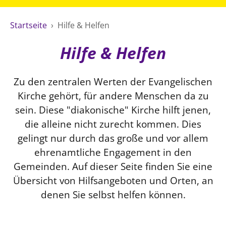
Ökumene
Evangelische Kirche
Gegen Gewalt
Kirche und Finanzen
Impressum
Startseite
›
Hilfe & Helfen
Lutherische Kirche
Personalausschuss
Datenschutz
KLIMASCHUTZ
Glaubensbekenntnis
Kontakt
Hilfe & Helfen
Nachhaltigkeit
LANDESKIRCHENAMT
Barrierefreiheit
Positionen
Erneuerbare Energien
Willkommen
Presse
Ökumene
Zu den zentralen Werten der Evangelischen
Mobilität
Freie Stellen
Kollegium
Religionen
Kirche gehört, für andere Menschen da zu
Naturschutz
Service für Gemeinden
Abteilungen des Landeskirchenamts
sein. Diese "diakonische" Kirche hilft jenen,
Suche
Gebäude
Rechnungsprüfungsamt
die alleine nicht zurecht kommen. Dies
gelingt nur durch das große und vor allem
Fachstelle Sexualisierte Gewalt
ehrenamtliche Engagement in den
Beschwerdestellen
Gemeinden. Auf dieser Seite finden Sie eine
Kirchenämter
Übersicht von Hilfsangeboten und Orten, an
Gleichstellung
denen Sie selbst helfen können.
Datenschutz
Geschäftsstelle Landessynode