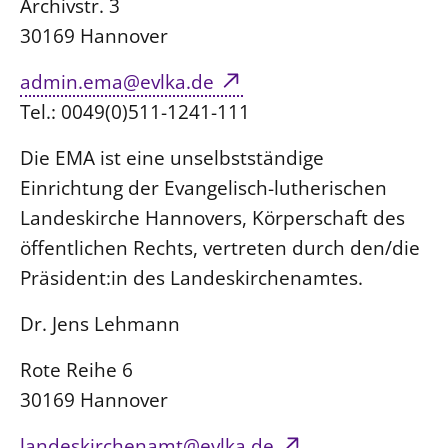
Ökumene
Archivstr. 3
Evangelische Kirche
Gegen Gewalt
Kirche und Finanzen
30169 Hannover
Impressum
Lutherische Kirche
Personalausschuss
Datenschutz
admin.ema@evlka.de
KLIMASCHUTZ
Glaubensbekenntnis
Kontakt
Nachhaltigkeit
Tel.: 0049(0)511-1241-111
LANDESKIRCHENAMT
Barrierefreiheit
Positionen
Erneuerbare Energien
Willkommen
Presse
Ökumene
Die EMA ist eine unselbstständige
Mobilität
Freie Stellen
Kollegium
Einrichtung der Evangelisch-lutherischen
Religionen
Naturschutz
Service für Gemeinden
Abteilungen des Landeskirchenamts
Landeskirche Hannovers, Körperschaft des
Suche
Gebäude
Rechnungsprüfungsamt
öffentlichen Rechts, vertreten durch den/die
Fachstelle Sexualisierte Gewalt
Präsident:in des Landeskirchenamtes.
Beschwerdestellen
Dr. Jens Lehmann
Kirchenämter
Rote Reihe 6
Gleichstellung
30169 Hannover
Datenschutz
Geschäftsstelle Landessynode
landeskirchenamt@evlka.de