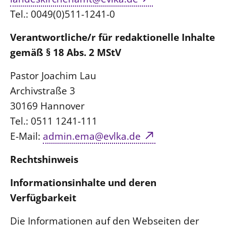
Tel.: 0049(0)511-1241-0
LANDESSYNODE
27. Landessynode
Verantwortliche/r für redaktionelle Inhalte
Kontakt
gemäß § 18 Abs. 2 MStV
Hintergrund
Pastor Joachim Lau
Archivstraße 3
MITARBEIT
30169 Hannover
Ehrenamt
Tel.: 0511 1241-111
Beruf
E-Mail:
admin.ema@evlka.de
Freie Stellen
Rechtshinweis
BIBLIOTHEK & ARCHIV
Informationsinhalte und deren
SERVICE
Verfügbarkeit
Älterwerden im Pfarrberuf
Die Informationen auf den Webseiten der
Beteiligungsverfahren