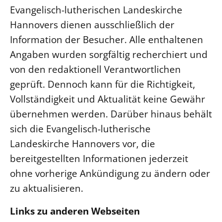
Evangelisch-lutherischen Landeskirche
Beschwerdestellen
Hannovers dienen ausschließlich der
Ephoralbüro
Information der Besucher. Alle enthaltenen
Finanzplanung
Angaben wurden sorgfältig recherchiert und
Fundraising
von den redaktionell Verantwortlichen
IT-Service
geprüft. Dennoch kann für die Richtigkeit,
Corporate Design
Vollständigkeit und Aktualität keine Gewähr
Interventionsplan
übernehmen werden. Darüber hinaus behält
Jahresgespräche
sich die Evangelisch-lutherische
Kantine Speiseplan
Landeskirche Hannovers vor, die
bereitgestellten Informationen jederzeit
Kirchliches Amtsblatt
ohne vorherige Ankündigung zu ändern oder
Kirchliche Verwaltung
zu aktualisieren.
Klimaschutzgesetz
Kunstreferat
Links zu anderen Webseiten
NKVK