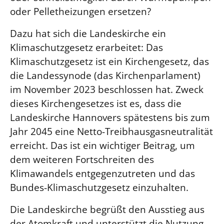
oder Pelletheizungen ersetzen?
Beschwerdestellen
Ephoralbüro
Dazu hat sich die Landeskirche ein
Klimaschutzgesetz erarbeitet: Das
Finanzplanung
Klimaschutzgesetz ist ein Kirchengesetz, das
Fundraising
die Landessynode (das Kirchenparlament)
IT-Service
im November 2023 beschlossen hat. Zweck
Corporate Design
dieses Kirchengesetzes ist es, dass die
Interventionsplan
Landeskirche Hannovers spätestens bis zum
Jahresgespräche
Jahr 2045 eine Netto-Treibhausgasneutralität
Kantine Speiseplan
erreicht. Das ist ein wichtiger Beitrag, um
dem weiteren Fortschreiten des
Kirchliches Amtsblatt
Klimawandels entgegenzutreten und das
Kirchliche Verwaltung
Bundes-Klimaschutzgesetz einzuhalten.
Klimaschutzgesetz
Kunstreferat
Die Landeskirche begrüßt den Ausstieg aus
der Atomkraft und unterstützt die Nutzung
NKVK