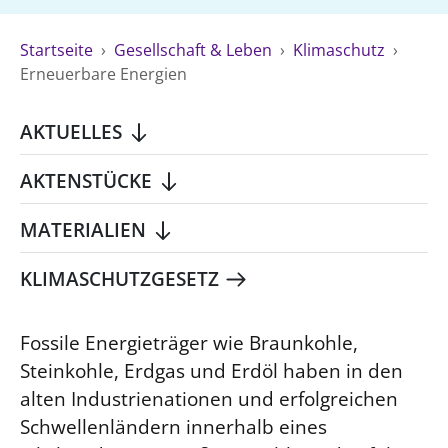
Ökumene
Evangelische Kirche
Gegen Gewalt
Kirche und Finanzen
Impressum
Startseite
›
Gesellschaft & Leben
›
Klimaschutz
›
Lutherische Kirche
Personalausschuss
Datenschutz
Erneuerbare Energien
KLIMASCHUTZ
Glaubensbekenntnis
Kontakt
Nachhaltigkeit
LANDESKIRCHENAMT
Barrierefreiheit
Positionen
AKTUELLES
Erneuerbare Energien
Willkommen
Presse
Ökumene
Mobilität
Freie Stellen
Kollegium
AKTENSTÜCKE
Religionen
Naturschutz
Service für Gemeinden
Abteilungen des Landeskirchenamts
MATERIALIEN
Suche
Gebäude
Rechnungsprüfungsamt
Fachstelle Sexualisierte Gewalt
KLIMASCHUTZGESETZ
Beschwerdestellen
Kirchenämter
Fossile Energieträger wie Braunkohle,
Steinkohle, Erdgas und Erdöl haben in den
Gleichstellung
alten Industrienationen und erfolgreichen
Datenschutz
Schwellenländern innerhalb eines
Geschäftsstelle Landessynode