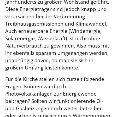
Jahrhunderts zu großem Wohlstand geführt.
Diese Energieträger sind jedoch knapp und
LANDESSYNODE
verursachen bei der Verbrennung
27. Landessynode
Treibhausgasemissionen und Klimawandel.
Kontakt
Auch erneuerbare Energie (Windenergie,
Hintergrund
Solarenergie, Wasserkraft) ist nicht ohne
Naturverbrauch zu gewinnen. Also muss mit
MITARBEIT
ihr ebenfalls sparsam umgegangen werden,
Ehrenamt
unabhängig davon, ob man sie sich in
Beruf
großem Umfang leisten könnte.
Freie Stellen
Für die Kirche stellen sich zurzeit folgende
Fragen: Können wir durch
BIBLIOTHEK & ARCHIV
Photovoltaikanlagen zur Energiewende
beitragen? Sollten wir funktionierende Öl-
SERVICE
und Gasheizungen noch weiter betreiben
Älterwerden im Pfarrberuf
oder schnellstmöglich durch Wärmepumpen
Beteiligungsverfahren