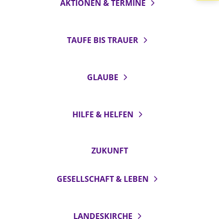
AKTIONEN & TERMINE
LANDESSYNODE
27. Landessynode
TAUFE BIS TRAUER
Kontakt
Hintergrund
GLAUBE
MITARBEIT
Ehrenamt
HILFE & HELFEN
Beruf
Freie Stellen
ZUKUNFT
BIBLIOTHEK & ARCHIV
GESELLSCHAFT & LEBEN
SERVICE
Älterwerden im Pfarrberuf
LANDESKIRCHE
Beteiligungsverfahren