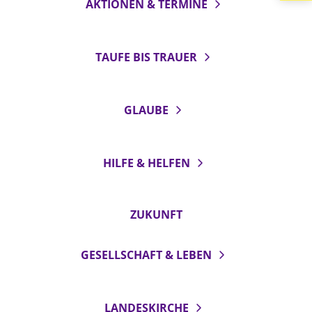
AKTIONEN & TERMINE
LANDESSYNODE
27. Landessynode
TAUFE BIS TRAUER
Kontakt
Hintergrund
GLAUBE
MITARBEIT
Ehrenamt
HILFE & HELFEN
Beruf
Freie Stellen
ZUKUNFT
BIBLIOTHEK & ARCHIV
GESELLSCHAFT & LEBEN
SERVICE
Älterwerden im Pfarrberuf
LANDESKIRCHE
Beteiligungsverfahren