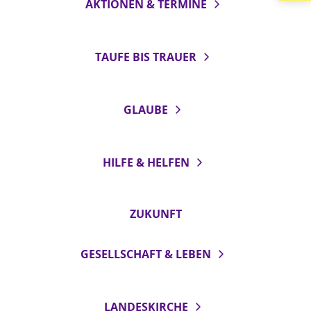
AKTIONEN & TERMINE
LANDESSYNODE
27. Landessynode
TAUFE BIS TRAUER
Kontakt
Hintergrund
GLAUBE
MITARBEIT
Ehrenamt
HILFE & HELFEN
Beruf
Freie Stellen
ZUKUNFT
BIBLIOTHEK & ARCHIV
GESELLSCHAFT & LEBEN
SERVICE
Älterwerden im Pfarrberuf
LANDESKIRCHE
Beteiligungsverfahren