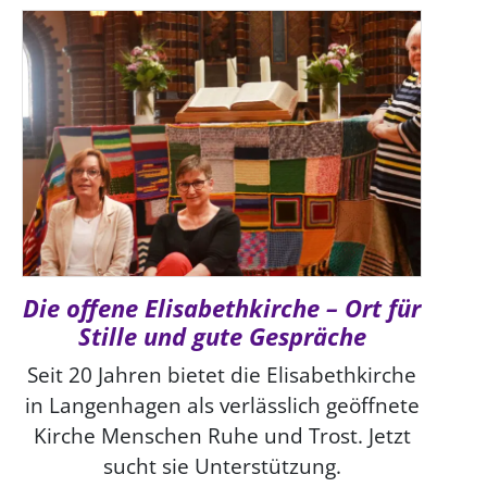
Ökumene
Evangelische Kirche
Gegen Gewalt
Kirche und Finanzen
Impressum
Lutherische Kirche
Personalausschuss
Datenschutz
KLIMASCHUTZ
Glaubensbekenntnis
Kontakt
Nachhaltigkeit
LANDESKIRCHENAMT
Barrierefreiheit
Positionen
Erneuerbare Energien
Willkommen
Presse
Ökumene
Mobilität
Freie Stellen
Kollegium
Religionen
Naturschutz
Service für Gemeinden
Abteilungen des Landeskirchenamts
Suche
Gebäude
Rechnungsprüfungsamt
Fachstelle Sexualisierte Gewalt
Die offene Elisabethkirche – Ort für
Stille und gute Gespräche
Beschwerdestellen
Kirchenämter
Seit 20 Jahren bietet die Elisabethkirche
in Langenhagen als verlässlich geöffnete
Gleichstellung
Kirche Menschen Ruhe und Trost. Jetzt
Datenschutz
sucht sie Unterstützung.
Geschäftsstelle Landessynode