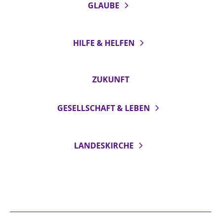
GLAUBE
Beschwerdestellen
Ephoralbüro
HILFE & HELFEN
Finanzplanung
Fundraising
IT-Service
ZUKUNFT
Corporate Design
GESELLSCHAFT & LEBEN
Interventionsplan
Jahresgespräche
Kantine Speiseplan
LANDESKIRCHE
Kirchliches Amtsblatt
Kirchliche Verwaltung
Klimaschutzgesetz
Kunstreferat
NKVK