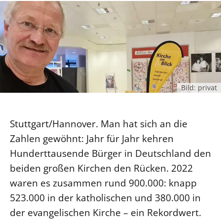
Ökumene
Evangelische Kirche
Gegen Gewalt
Kirche und Finanzen
Impressum
Lutherische Kirche
Personalausschuss
Datenschutz
KLIMASCHUTZ
Glaubensbekenntnis
Kontakt
Nachhaltigkeit
LANDESKIRCHENAMT
Barrierefreiheit
Positionen
Erneuerbare Energien
Willkommen
Presse
Ökumene
Mobilität
Freie Stellen
Kollegium
Bild: privat
Religionen
Naturschutz
Service für Gemeinden
Abteilungen des Landeskirchenamts
Suche
Gebäude
Rechnungsprüfungsamt
Stuttgart/Hannover. Man hat sich an die
Fachstelle Sexualisierte Gewalt
Zahlen gewöhnt: Jahr für Jahr kehren
Beschwerdestellen
Hunderttausende Bürger in Deutschland den
beiden großen Kirchen den Rücken. 2022
Kirchenämter
waren es zusammen rund 900.000: knapp
Gleichstellung
523.000 in der katholischen und 380.000 in
Datenschutz
der evangelischen Kirche – ein Rekordwert.
Geschäftsstelle Landessynode