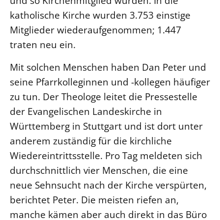
und so Kirchenmitglied wurden. In die
katholische Kirche wurden 3.753 einstige
Beschwerdestellen
Mitglieder wiederaufgenommen; 1.447
Ephoralbüro
traten neu ein.
Finanzplanung
Fundraising
Mit solchen Menschen haben Dan Peter und
IT-Service
seine Pfarrkolleginnen und -kollegen häufiger
Corporate Design
zu tun. Der Theologe leitet die Pressestelle
Interventionsplan
der Evangelischen Landeskirche in
Württemberg in Stuttgart und ist dort unter
Jahresgespräche
anderem zuständig für die kirchliche
Kantine Speiseplan
Wiedereintrittsstelle. Pro Tag meldeten sich
Kirchliches Amtsblatt
durchschnittlich vier Menschen, die eine
Kirchliche Verwaltung
neue Sehnsucht nach der Kirche verspürten,
Klimaschutzgesetz
berichtet Peter. Die meisten riefen an,
Kunstreferat
manche kämen aber auch direkt in das Büro
NKVK