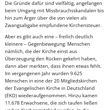
Die Gründe dafür sind vielfältig, angefangen
beim Umgang mit Missbrauchsskandalen bis
LANDESSYNODE
27. Landessynode
hin zum Ärger über die von vielen als
Zwangsabgabe empfundene Kirchensteuer.
Kontakt
Hintergrund
Aber es gibt auch eine – freilich deutlich
kleinere – Gegenbewegung: Menschen
MITARBEIT
nämlich, die der Kirche einst aus
Ehrenamt
Überzeugung den Rücken gekehrt haben,
Beruf
dann aber merkten, dass ihnen etwas fehlt.
Freie Stellen
Im vergangenen Jahr wurden 9.625
Menschen in eine der 20 Mitgliedskirchen
BIBLIOTHEK & ARCHIV
der Evangelischen Kirche in Deutschland
(EKD) wiederaufgenommen. Hinzu kamen
SERVICE
Älterwerden im Pfarrberuf
11.678 Erwachsene, die sich taufen ließen
Beteiligungsverfahren