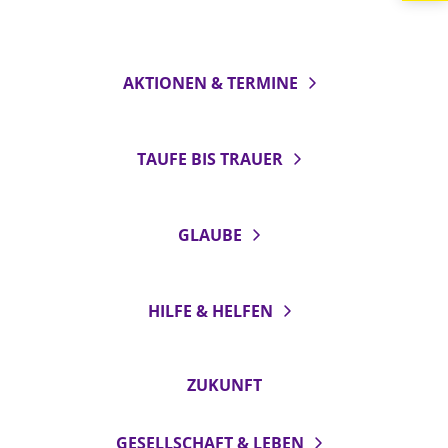
LANDESSYNODE
27. Landessynode
AKTIONEN & TERMINE
Kontakt
Hintergrund
TAUFE BIS TRAUER
MITARBEIT
Ehrenamt
GLAUBE
Beruf
Freie Stellen
HILFE & HELFEN
BIBLIOTHEK & ARCHIV
ZUKUNFT
SERVICE
Älterwerden im Pfarrberuf
GESELLSCHAFT & LEBEN
Beteiligungsverfahren