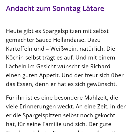
Ökumene
Andacht zum Sonntag Lätare
Evangelische Kirche
Gegen Gewalt
Kirche und Finanzen
Impressum
Lutherische Kirche
Personalausschuss
Datenschutz
KLIMASCHUTZ
Glaubensbekenntnis
Kontakt
Heute gibt es Spargelspitzen mit selbst
Nachhaltigkeit
LANDESKIRCHENAMT
Barrierefreiheit
Positionen
gemachter Sauce Hollandaise. Dazu
Erneuerbare Energien
Willkommen
Presse
Ökumene
Kartoffeln und – Weißwein, natürlich. Die
Mobilität
Freie Stellen
Kollegium
Religionen
Köchin selbst trägt es auf. Und mit einem
Naturschutz
Service für Gemeinden
Abteilungen des Landeskirchenamts
Lächeln im Gesicht wünscht sie Richard
Suche
Gebäude
Rechnungsprüfungsamt
einen guten Appetit. Und der freut sich über
Fachstelle Sexualisierte Gewalt
das Essen, denn er hat es sich gewünscht.
Beschwerdestellen
Für ihn ist es eine besondere Mahlzeit, die
Kirchenämter
viele Erinnerungen weckt. An eine Zeit, in der
Gleichstellung
er die Spargelspitzen selbst noch gekocht
Datenschutz
hat, für seine Familie und sich. Der gute
Geschäftsstelle Landessynode