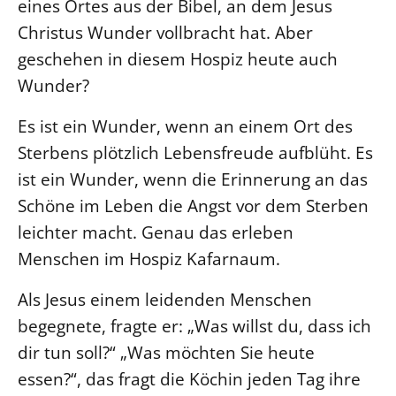
eines Ortes aus der Bibel, an dem Jesus
Beschwerdestellen
Christus Wunder vollbracht hat. Aber
Ephoralbüro
geschehen in diesem Hospiz heute auch
Wunder?
Finanzplanung
Fundraising
Es ist ein Wunder, wenn an einem Ort des
IT-Service
Sterbens plötzlich Lebensfreude aufblüht. Es
Corporate Design
ist ein Wunder, wenn die Erinnerung an das
Interventionsplan
Schöne im Leben die Angst vor dem Sterben
Jahresgespräche
leichter macht. Genau das erleben
Kantine Speiseplan
Menschen im Hospiz Kafarnaum.
Kirchliches Amtsblatt
Als Jesus einem leidenden Menschen
Kirchliche Verwaltung
begegnete, fragte er: „Was willst du, dass ich
Klimaschutzgesetz
dir tun soll?“ „Was möchten Sie heute
Kunstreferat
essen?“, das fragt die Köchin jeden Tag ihre
NKVK