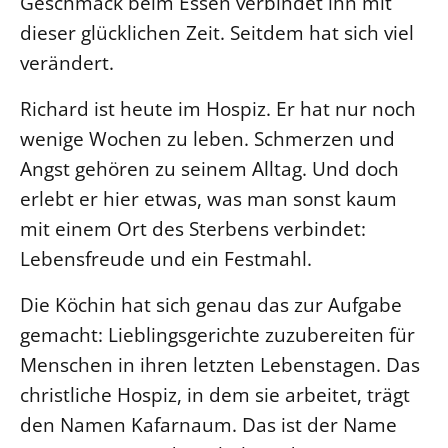
Geschmack beim Essen verbindet ihn mit
dieser glücklichen Zeit. Seitdem hat sich viel
LANDESSYNODE
verändert.
27. Landessynode
Kontakt
Richard ist heute im Hospiz. Er hat nur noch
Hintergrund
wenige Wochen zu leben. Schmerzen und
Angst gehören zu seinem Alltag. Und doch
MITARBEIT
erlebt er hier etwas, was man sonst kaum
Ehrenamt
mit einem Ort des Sterbens verbindet:
Beruf
Lebensfreude und ein Festmahl.
Freie Stellen
Die Köchin hat sich genau das zur Aufgabe
gemacht: Lieblingsgerichte zuzubereiten für
BIBLIOTHEK & ARCHIV
Menschen in ihren letzten Lebenstagen. Das
SERVICE
christliche Hospiz, in dem sie arbeitet, trägt
Älterwerden im Pfarrberuf
den Namen Kafarnaum. Das ist der Name
Beteiligungsverfahren