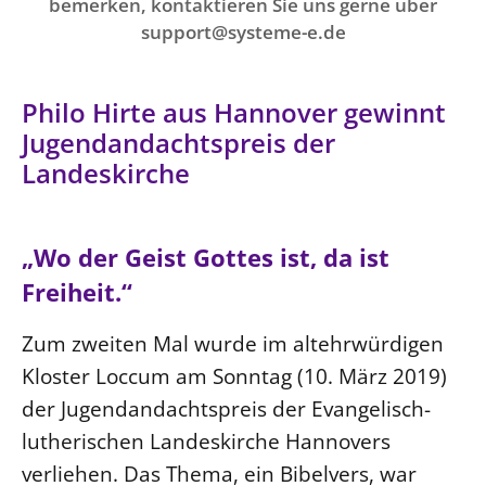
Ökumene
bemerken, kontaktieren Sie uns gerne über
Evangelische Kirche
Gegen Gewalt
support@systeme-e.de
Kirche und Finanzen
Impressum
Lutherische Kirche
Personalausschuss
Datenschutz
KLIMASCHUTZ
Glaubensbekenntnis
Kontakt
Philo Hirte aus Hannover gewinnt
Nachhaltigkeit
LANDESKIRCHENAMT
Barrierefreiheit
Positionen
Jugendandachtspreis der
Erneuerbare Energien
Willkommen
Presse
Ökumene
Landeskirche
Mobilität
Freie Stellen
Kollegium
Religionen
Naturschutz
Service für Gemeinden
Abteilungen des Landeskirchenamts
Suche
„Wo der Geist Gottes ist, da ist
Gebäude
Rechnungsprüfungsamt
Freiheit.“
Fachstelle Sexualisierte Gewalt
Beschwerdestellen
Zum zweiten Mal wurde im altehrwürdigen
Kirchenämter
Kloster Loccum am Sonntag (10. März 2019)
Gleichstellung
der Jugendandachtspreis der Evangelisch-
Datenschutz
lutherischen Landeskirche Hannovers
verliehen. Das Thema, ein Bibelvers, war
Geschäftsstelle Landessynode