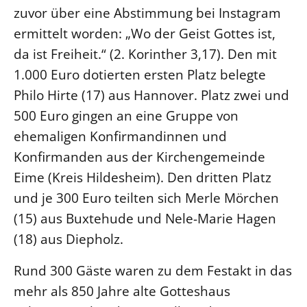
zuvor über eine Abstimmung bei Instagram
LANDESSYNODE
ermittelt worden: „Wo der Geist Gottes ist,
27. Landessynode
da ist Freiheit.“ (2. Korinther 3,17). Den mit
Kontakt
1.000 Euro dotierten ersten Platz belegte
Hintergrund
Philo Hirte (17) aus Hannover. Platz zwei und
500 Euro gingen an eine Gruppe von
MITARBEIT
ehemaligen Konfirmandinnen und
Ehrenamt
Konfirmanden aus der Kirchengemeinde
Beruf
Eime (Kreis Hildesheim). Den dritten Platz
Freie Stellen
und je 300 Euro teilten sich Merle Mörchen
(15) aus Buxtehude und Nele-Marie Hagen
BIBLIOTHEK & ARCHIV
(18) aus Diepholz.
SERVICE
Rund 300 Gäste waren zu dem Festakt in das
Älterwerden im Pfarrberuf
mehr als 850 Jahre alte Gotteshaus
Beteiligungsverfahren