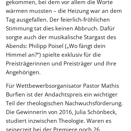
gekommen, bei dem vor allem die Worte
Beschwerdestellen
wärmen mussten – die Heizung war an dem
Ephoralbüro
Tag ausgefallen. Der feierlich-fröhlichen
Stimmung tat dies keinen Abbruch. Dafür
Finanzplanung
sorgte auch der musikalische Stargast des
Fundraising
Abends: Philipp Poisel („Wo fängt dein
IT-Service
Himmel an?“) spielte exklusiv für die
Corporate Design
Preisträgerinnen und Preisträger und ihre
Interventionsplan
Angehörigen.
Jahresgespräche
Kantine Speiseplan
Für Wettbewerbsorganisator Pastor Mathis
Kirchliches Amtsblatt
Burfien ist der Andachtspreis ein wichtiger
Teil der theologischen Nachwuchsförderung.
Kirchliche Verwaltung
Die Gewinnerin von 2016, Julia Schönbeck,
Klimaschutzgesetz
studiert inzwischen Theologie. Waren es
Kunstreferat
seinerzeit bei der Premiere noch 26
NKVK