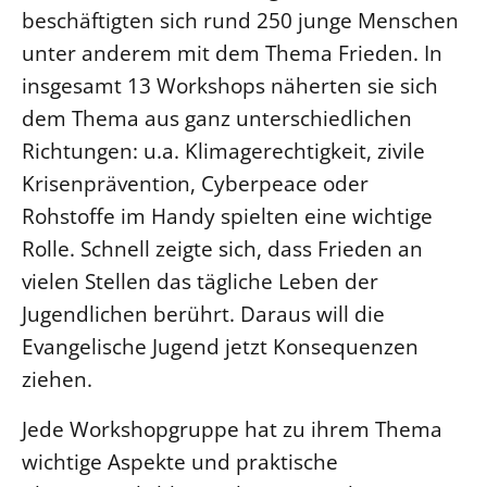
beschäftigten sich rund 250 junge Menschen
LANDESSYNODE
unter anderem mit dem Thema Frieden. In
27. Landessynode
insgesamt 13 Workshops näherten sie sich
Kontakt
dem Thema aus ganz unterschiedlichen
Hintergrund
Richtungen: u.a. Klimagerechtigkeit, zivile
Krisenprävention, Cyberpeace oder
MITARBEIT
Rohstoffe im Handy spielten eine wichtige
Ehrenamt
Rolle. Schnell zeigte sich, dass Frieden an
Beruf
vielen Stellen das tägliche Leben der
Freie Stellen
Jugendlichen berührt. Daraus will die
Evangelische Jugend jetzt Konsequenzen
BIBLIOTHEK & ARCHIV
ziehen.
SERVICE
Jede Workshopgruppe hat zu ihrem Thema
Älterwerden im Pfarrberuf
wichtige Aspekte und praktische
Beteiligungsverfahren