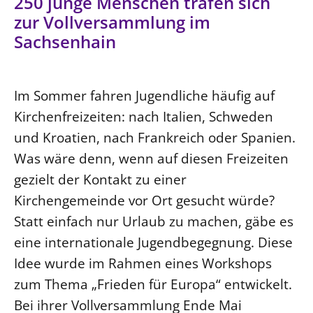
250 junge Menschen trafen sich
Ökumene
Evangelische Kirche
Gegen Gewalt
zur Vollversammlung im
Kirche und Finanzen
Impressum
Sachsenhain
Lutherische Kirche
Personalausschuss
Datenschutz
KLIMASCHUTZ
Glaubensbekenntnis
Kontakt
Nachhaltigkeit
LANDESKIRCHENAMT
Barrierefreiheit
Positionen
Im Sommer fahren Jugendliche häufig auf
Erneuerbare Energien
Willkommen
Presse
Ökumene
Kirchenfreizeiten: nach Italien, Schweden
Mobilität
Freie Stellen
Kollegium
Religionen
und Kroatien, nach Frankreich oder Spanien.
Naturschutz
Service für Gemeinden
Abteilungen des Landeskirchenamts
Was wäre denn, wenn auf diesen Freizeiten
Suche
Gebäude
Rechnungsprüfungsamt
gezielt der Kontakt zu einer
Fachstelle Sexualisierte Gewalt
Kirchengemeinde vor Ort gesucht würde?
Beschwerdestellen
Statt einfach nur Urlaub zu machen, gäbe es
Kirchenämter
eine internationale Jugendbegegnung. Diese
Gleichstellung
Idee wurde im Rahmen eines Workshops
Datenschutz
zum Thema „Frieden für Europa“ entwickelt.
Bei ihrer Vollversammlung Ende Mai
Geschäftsstelle Landessynode