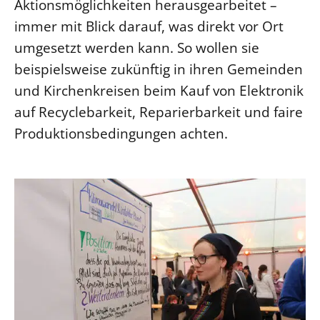
Aktionsmöglichkeiten herausgearbeitet –
Beschwerdestellen
immer mit Blick darauf, was direkt vor Ort
Ephoralbüro
umgesetzt werden kann. So wollen sie
beispielsweise zukünftig in ihren Gemeinden
Finanzplanung
und Kirchenkreisen beim Kauf von Elektronik
Fundraising
auf Recyclebarkeit, Reparierbarkeit und faire
IT-Service
Produktionsbedingungen achten.
Corporate Design
Interventionsplan
Jahresgespräche
Kantine Speiseplan
Kirchliches Amtsblatt
Kirchliche Verwaltung
Klimaschutzgesetz
Kunstreferat
NKVK