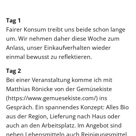
Ökumene
Evangelische Kirche
Gegen Gewalt
Kirche und Finanzen
Impressum
Lutherische Kirche
Tag 1
Personalausschuss
Datenschutz
KLIMASCHUTZ
Glaubensbekenntnis
Kontakt
Fairer Konsum treibt uns beide schon lange
Nachhaltigkeit
LANDESKIRCHENAMT
Barrierefreiheit
Positionen
um. Wir nehmen daher diese Woche zum
Erneuerbare Energien
Willkommen
Presse
Anlass, unser Einkaufverhalten wieder
Ökumene
Mobilität
Freie Stellen
Kollegium
einmal bewusst zu reflektieren.
Religionen
Naturschutz
Service für Gemeinden
Abteilungen des Landeskirchenamts
Tag 2
Suche
Gebäude
Rechnungsprüfungsamt
Bei einer Veranstaltung komme ich mit
Fachstelle Sexualisierte Gewalt
Matthias Rönicke von der Gemüsekiste
Beschwerdestellen
(https://www.gemuesekiste.com/) ins
Kirchenämter
Gespräch. Ein spannendes Konzept: Alles Bio
Gleichstellung
aus der Region, Lieferung nach Haus oder
Datenschutz
auch an den Arbeitsplatz. Im Angebot sind
Geschäftsstelle Landessynode
neben Lebensmitteln auch Reinigungsmittel