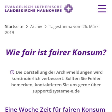
Zurück
Zurück
Zurück
Zurück
Zurück
Zurück
LANDESKIRCHE
Startseite
Archiv
Tagesthema vom 26. März
2019
LANDESKIRCHE
DEMOKRATIE STÄRKEN
TAUFE
FEIERN
IM NOTFALL
ZUSAMMENLEBEN
SERVICE FÜR GEMEINDEN
Landesbischof
Gottesdienst
Lebensphasen
AKTIONEN & TERMINE
KIRCHENEINTRITT
KONFIRMATION
HILFE IM ALLTAG
Wie fair ist fairer Konsum?
Bischofsrat
10 Gebote
Vielfalt
Sprengel und Kirchenkreise der Landeskirche
Vater unser
Hilfe für Geflüchtete
TAUFE BIS TRAUER
SPENDE
HOCHZEIT
LEBEN & STERBEN
Hannovers
Kirchenmusik
Partnerschaft weltweit
GLAUBE
Die Darstellung der Archivmeldungen wird
Organigramm der Landeskirche
Gesangbuch
Bildung
KLIMASCHUTZGESETZ
TRAUER
SEELSORGE
kontinuierlich verbessert. Sollten Sie Fehler
Beschwerdestellen
Liturgisches Kalenderblatt
HILFE & HELFEN
bemerken, kontaktieren Sie uns gerne über
FRIEDEN
Konföderation evangelischer Kirchen in
EVERMORE
MITMACHEN
Glocken
support@systeme-e.de
ZUKUNFT
Friedensethik
Niedersachsen
RÜCKBLICK: KIRCHENTAG IN HANNOVER
Friedensarbeit
VERSTEHEN
Einrichtungen
GESELLSCHAFT & LEBEN
Eine Woche Zeit für fairen Konsum
Bibel
Friedensorte