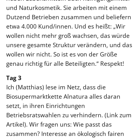
und Naturkosmetik. Sie arbeiten mit einem
LANDESSYNODE
Dutzend Betrieben zusammen und beliefern
27. Landessynode
etwa 4.000 Kund/innen. Und es heißt: „Wir
Kontakt
wollen nicht mehr groß wachsen, das würde
Hintergrund
unsere gesamte Struktur verändern, und das
wollen wir nicht. So ist es von der Größe
MITARBEIT
genau richtig für alle Beteiligten.“ Respekt!
Ehrenamt
Beruf
Tag 3
Ich (Matthias) lese im Netz, dass die
Freie Stellen
Biosupermarktkette Alnatura alles daran
BIBLIOTHEK & ARCHIV
setzt, in ihren Einrichtungen
Betriebsratswahlen zu verhindern. (Link zum
SERVICE
Artikel). Wir fragen uns: Wie passt das
Älterwerden im Pfarrberuf
zusammen? Interesse an ökologisch fairen
Beteiligungsverfahren