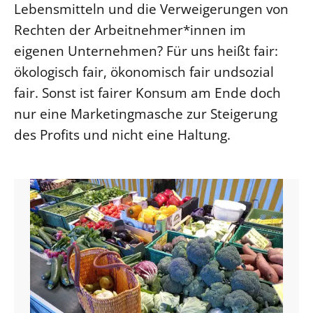
Lebensmitteln und die Verweigerungen von
Beschwerdestellen
Rechten der Arbeitnehmer*innen im
Ephoralbüro
eigenen Unternehmen? Für uns heißt fair:
Finanzplanung
ökologisch fair, ökonomisch fair undsozial
Fundraising
fair. Sonst ist fairer Konsum am Ende doch
IT-Service
nur eine Marketingmasche zur Steigerung
des Profits und nicht eine Haltung.
Corporate Design
Interventionsplan
Jahresgespräche
Kantine Speiseplan
Kirchliches Amtsblatt
Kirchliche Verwaltung
Klimaschutzgesetz
Kunstreferat
NKVK