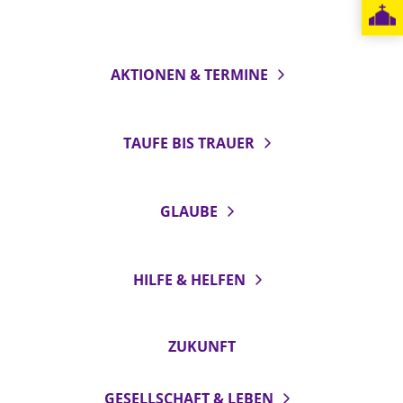
LANDESSYNODE
27. Landessynode
AKTIONEN & TERMINE
Kontakt
Hintergrund
TAUFE BIS TRAUER
MITARBEIT
Ehrenamt
GLAUBE
Beruf
Freie Stellen
HILFE & HELFEN
BIBLIOTHEK & ARCHIV
ZUKUNFT
SERVICE
Älterwerden im Pfarrberuf
GESELLSCHAFT & LEBEN
Beteiligungsverfahren