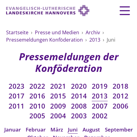
Zurück
Zurück
Zurück
Zurück
Zurück
Zurück
LANDESKIRCHE
Startseite
›
Presse und Medien
›
Archiv
›
Pressemeldungen Konföderation
›
2013
›
Juni
LANDESKIRCHE
DEMOKRATIE STÄRKEN
TAUFE
FEIERN
IM NOTFALL
ZUSAMMENLEBEN
SERVICE FÜR GEMEINDEN
Landesbischof
Gottesdienst
Lebensphasen
Pressemeldungen der
AKTIONEN & TERMINE
KIRCHENEINTRITT
KONFIRMATION
HILFE IM ALLTAG
Bischofsrat
10 Gebote
Vielfalt
Konföderation
Sprengel und Kirchenkreise der Landeskirche
Vater unser
Hilfe für Geflüchtete
TAUFE BIS TRAUER
SPENDE
HOCHZEIT
LEBEN & STERBEN
Hannovers
Kirchenmusik
Partnerschaft weltweit
2023
2022
2021
2020
2019
2018
GLAUBE
Organigramm der Landeskirche
Gesangbuch
Bildung
KLIMASCHUTZGESETZ
TRAUER
SEELSORGE
2017
2016
2015
2014
2013
2012
Beschwerdestellen
Liturgisches Kalenderblatt
HILFE & HELFEN
2011
2010
2009
2008
2007
2006
FRIEDEN
Konföderation evangelischer Kirchen in
EVERMORE
MITMACHEN
Glocken
2005
2004
2003
2002
ZUKUNFT
Friedensethik
Niedersachsen
RÜCKBLICK: KIRCHENTAG IN HANNOVER
Friedensarbeit
VERSTEHEN
Einrichtungen
Januar
Februar
März
Juni
August
September
GESELLSCHAFT & LEBEN
Bibel
Friedensorte