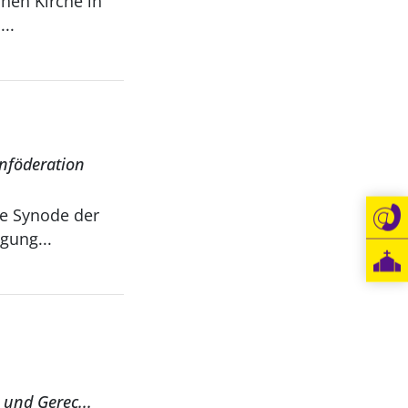
hen Kirche in
..
onföderation
e Synode der
gung...
 und Gerec...