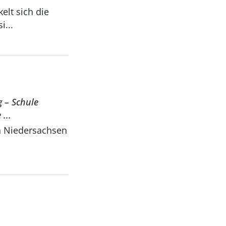
elt sich die
i...
g – Schule
...
in Niedersachsen