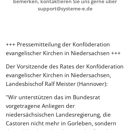
Ökumene
bemerken, kontaktieren Sie uns gerne über
Evangelische Kirche
Gegen Gewalt
support@systeme-e.de
Kirche und Finanzen
Impressum
Lutherische Kirche
Personalausschuss
Datenschutz
KLIMASCHUTZ
Glaubensbekenntnis
Kontakt
Nachhaltigkeit
LANDESKIRCHENAMT
Barrierefreiheit
Positionen
Erneuerbare Energien
Willkommen
Presse
+++ Pressemitteilung der Konföderation
Ökumene
Mobilität
Freie Stellen
Kollegium
evangelischer Kirchen in Niedersachsen +++
Religionen
Naturschutz
Service für Gemeinden
Abteilungen des Landeskirchenamts
Der Vorsitzende des Rates der Konföderation
Suche
Gebäude
Rechnungsprüfungsamt
evangelischer Kirchen in Niedersachsen,
Fachstelle Sexualisierte Gewalt
Landesbischof Ralf Meister (Hannover):
Beschwerdestellen
"Wir unterstützen das im Bundesrat
Kirchenämter
vorgetragene Anliegen der
Gleichstellung
niedersächsischen Landesregierung, die
Datenschutz
Castoren nicht mehr in Gorleben, sondern
Geschäftsstelle Landessynode