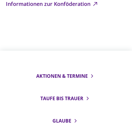
Informationen zur Konföderation
Öffentlichkeitsarbeit
Personalausschuss
Projektmanagement
Recht
Terminstundenplaner
AKTIONEN & TERMINE
TAUFE BIS TRAUER
GLAUBE