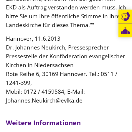
EKD als Auftrag verstanden werden muss. Ich
Beschwerdestellen
bitte Sie um Ihre öffentliche Stimme in Ihrer
Ephoralbüro
Landeskirche für dieses Thema.“"
Finanzplanung
Fundraising
Hannover, 11.6.2013
Dr. Johannes Neukirch, Pressesprecher
IT-Service
Pressestelle der Konföderation evangelischer
Corporate Design
Kirchen in Niedersachsen
Interventionsplan
Rote Reihe 6, 30169 Hannover. Tel.: 0511 /
Jahresgespräche
1241-399,
Kantine Speiseplan
Mobil: 0172 / 4159584, E-Mail:
Kirchliches Amtsblatt
Johannes.Neukirch@evlka.de
Kirchliche Verwaltung
Klimaschutzgesetz
Weitere Informationen
Kunstreferat
NKVK