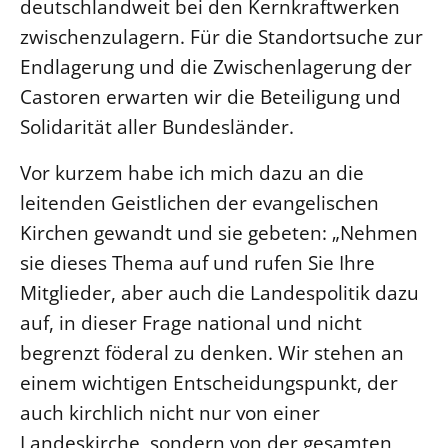
deutschlandweit bei den Kernkraftwerken
zwischenzulagern. Für die Standortsuche zur
LANDESSYNODE
Endlagerung und die Zwischenlagerung der
27. Landessynode
Castoren erwarten wir die Beteiligung und
Kontakt
Solidarität aller Bundesländer.
Hintergrund
Vor kurzem habe ich mich dazu an die
MITARBEIT
leitenden Geistlichen der evangelischen
Ehrenamt
Kirchen gewandt und sie gebeten: „Nehmen
Beruf
sie dieses Thema auf und rufen Sie Ihre
Freie Stellen
Mitglieder, aber auch die Landespolitik dazu
auf, in dieser Frage national und nicht
BIBLIOTHEK & ARCHIV
begrenzt föderal zu denken. Wir stehen an
einem wichtigen Entscheidungspunkt, der
SERVICE
auch kirchlich nicht nur von einer
Älterwerden im Pfarrberuf
Landeskirche, sondern von der gesamten
Beteiligungsverfahren