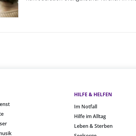
HILFE & HELFEN
enst
Im Notfall
te
Hilfe im Alltag
ser
Leben & Sterben
musik
Seelsorge