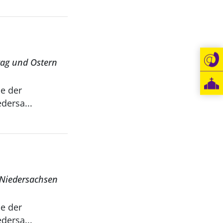
tag und Ostern
dersa...
n Niedersachsen
dersa...