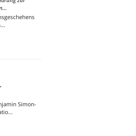
klärung zur
...
onsgeschehens
...
r
njamin Simon-
io...