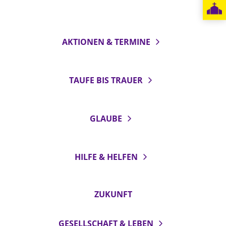
LANDESSYNODE
27. Landessynode
AKTIONEN & TERMINE
Kontakt
Hintergrund
TAUFE BIS TRAUER
MITARBEIT
Ehrenamt
GLAUBE
Beruf
Freie Stellen
HILFE & HELFEN
BIBLIOTHEK & ARCHIV
ZUKUNFT
SERVICE
Älterwerden im Pfarrberuf
GESELLSCHAFT & LEBEN
Beteiligungsverfahren