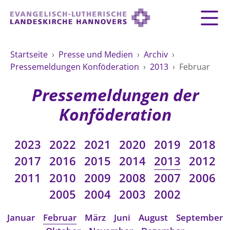
Zurück
Zurück
Zurück
Zurück
Zurück
Zurück
LANDESKIRCHE
Startseite
›
Presse und Medien
›
Archiv
›
Pressemeldungen Konföderation
›
2013
›
Februar
LANDESKIRCHE
DEMOKRATIE STÄRKEN
TAUFE
FEIERN
IM NOTFALL
ZUSAMMENLEBEN
SERVICE FÜR GEMEINDEN
Landesbischof
Gottesdienst
Lebensphasen
Pressemeldungen der
AKTIONEN & TERMINE
KIRCHENEINTRITT
KONFIRMATION
HILFE IM ALLTAG
Bischofsrat
10 Gebote
Vielfalt
Konföderation
Sprengel und Kirchenkreise der Landeskirche
Vater unser
Hilfe für Geflüchtete
TAUFE BIS TRAUER
SPENDE
HOCHZEIT
LEBEN & STERBEN
Hannovers
Kirchenmusik
Partnerschaft weltweit
2023
2022
2021
2020
2019
2018
GLAUBE
Organigramm der Landeskirche
Gesangbuch
Bildung
KLIMASCHUTZGESETZ
TRAUER
SEELSORGE
2017
2016
2015
2014
2013
2012
Beschwerdestellen
Liturgisches Kalenderblatt
HILFE & HELFEN
2011
2010
2009
2008
2007
2006
FRIEDEN
Konföderation evangelischer Kirchen in
EVERMORE
MITMACHEN
Glocken
2005
2004
2003
2002
ZUKUNFT
Friedensethik
Niedersachsen
RÜCKBLICK: KIRCHENTAG IN HANNOVER
Friedensarbeit
VERSTEHEN
Einrichtungen
Januar
Februar
März
Juni
August
September
GESELLSCHAFT & LEBEN
Bibel
Friedensorte