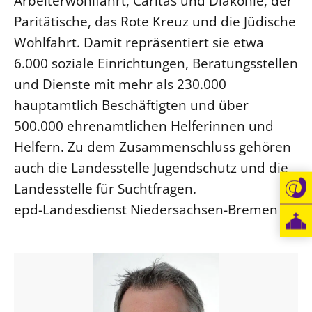
Arbeiterwohlfahrt, Caritas und Diakonie, der
Paritätische, das Rote Kreuz und die Jüdische
Beschwerdestellen
Wohlfahrt. Damit repräsentiert sie etwa
Ephoralbüro
6.000 soziale Einrichtungen, Beratungsstellen
Finanzplanung
und Dienste mit mehr als 230.000
Fundraising
hauptamtlich Beschäftigten und über
IT-Service
500.000 ehrenamtlichen Helferinnen und
Corporate Design
Helfern. Zu dem Zusammenschluss gehören
Interventionsplan
auch die Landesstelle Jugendschutz und die
Jahresgespräche
Landesstelle für Suchtfragen.
Kantine Speiseplan
epd-Landesdienst Niedersachsen-Bremen
Kirchliches Amtsblatt
Kirchliche Verwaltung
Klimaschutzgesetz
Kunstreferat
NKVK