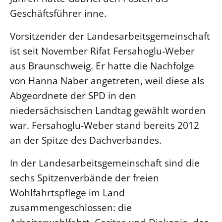
Geschäftsführer inne.
LANDESSYNODE
27. Landessynode
Vorsitzender der Landesarbeitsgemeinschaft
ist seit November Rifat Fersahoglu-Weber
Kontakt
aus Braunschweig. Er hatte die Nachfolge
Hintergrund
von Hanna Naber angetreten, weil diese als
MITARBEIT
Abgeordnete der SPD in den
Ehrenamt
niedersächsischen Landtag gewählt worden
Beruf
war. Fersahoglu-Weber stand bereits 2012
Freie Stellen
an der Spitze des Dachverbandes.
In der Landesarbeitsgemeinschaft sind die
BIBLIOTHEK & ARCHIV
sechs Spitzenverbände der freien
Wohlfahrtspflege im Land
SERVICE
Älterwerden im Pfarrberuf
zusammengeschlossen: die
Beteiligungsverfahren