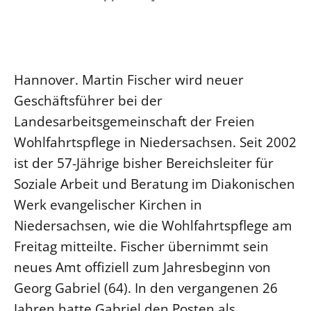
Ökumene
Evangelische Kirche
Gegen Gewalt
Kirche und Finanzen
Impressum
Lutherische Kirche
Personalausschuss
Datenschutz
KLIMASCHUTZ
Glaubensbekenntnis
Kontakt
Nachhaltigkeit
Hannover. Martin Fischer wird neuer
LANDESKIRCHENAMT
Barrierefreiheit
Positionen
Erneuerbare Energien
Geschäftsführer bei der
Willkommen
Presse
Ökumene
Landesarbeitsgemeinschaft der Freien
Mobilität
Freie Stellen
Kollegium
Religionen
Wohlfahrtspflege in Niedersachsen. Seit 2002
Naturschutz
Service für Gemeinden
Abteilungen des Landeskirchenamts
ist der 57-Jährige bisher Bereichsleiter für
Suche
Gebäude
Rechnungsprüfungsamt
Soziale Arbeit und Beratung im Diakonischen
Fachstelle Sexualisierte Gewalt
Werk evangelischer Kirchen in
Beschwerdestellen
Niedersachsen, wie die Wohlfahrtspflege am
Kirchenämter
Freitag mitteilte. Fischer übernimmt sein
Gleichstellung
neues Amt offiziell zum Jahresbeginn von
Datenschutz
Georg Gabriel (64). In den vergangenen 26
Geschäftsstelle Landessynode
Jahren hatte Gabriel den Posten als