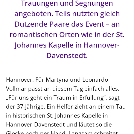
Trauungen und Segnungen
angeboten. Teils nutzten gleich
LANDESSYNODE
27. Landessynode
Dutzende Paare das Event – an
Kontakt
romantischen Orten wie in der St.
Hintergrund
Johannes Kapelle in Hannover-
Davenstedt.
MITARBEIT
Ehrenamt
Beruf
Hannover. Für Martyna und Leonardo
Freie Stellen
Vollmar passt an diesem Tag einfach alles.
„Für uns geht ein Traum in Erfüllung“, sagt
BIBLIOTHEK & ARCHIV
der 37-Jährige. Ein Helfer zieht an einem Tau
in historischen St. Johannes Kapelle in
SERVICE
Hannover-Davenstedt und läutet so die
Älterwerden im Pfarrberuf
Glocke noch per Hand. Langsam schreitet
Beteiligungsverfahren