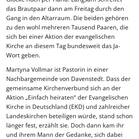
das Brautpaar dann am Freitag durch den
Beschwerdestellen
Gang in den Altarraum. Die beiden gehören
Ephoralbüro
zu den wohl mehreren Tausend Paaren, die
Finanzplanung
sich bei einer Aktion der evangelischen
Fundraising
Kirche an diesem Tag bundesweit das Ja-
IT-Service
Wort geben.
Corporate Design
Martyna Vollmar ist Pastorin in einer
Interventionsplan
Nachbargemeinde von Davenstedt. Dass der
Jahresgespräche
gemeinsame Kirchenverbund sich an der
Kantine Speiseplan
Aktion „Einfach heiraten“ der Evangelischen
Kirchliches Amtsblatt
Kirche in Deutschland (EKD) und zahlreicher
Kirchliche Verwaltung
Landeskirchen beteiligen würde, stand schon
Klimaschutzgesetz
länger fest, erzählt sie. Doch dann kam ihr
Kunstreferat
und ihrem Mann der Gedanke, sich dabei
NKVK