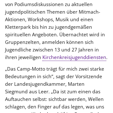
von Podiumsdiskussionen zu aktuellen
LANDESSYNODE
jugendpolitischen Themen über Mitmach-
27. Landessynode
Aktionen, Workshops, Musik und einen
Kontakt
Kletterpark bis hin zu jugendgemäßen
Hintergrund
spirituellen Angeboten. Übernachtet wird in
Gruppenzelten, anmelden können sich
MITARBEIT
Jugendliche zwischen 13 und 27 Jahren in
Ehrenamt
ihren jeweiligen
Kirchenkreisjugenddiensten
.
Beruf
„Das Camp-Motto trägt für mich zwei starke
Freie Stellen
Bedeutungen in sich“, sagt der Vorsitzende
der Landesjugendkammer, Marten
BIBLIOTHEK & ARCHIV
Siegmund aus Leer. „Da ist zum einen das
SERVICE
Auftauchen selbst: sichtbar werden, Wellen
Älterwerden im Pfarrberuf
schlagen, den Finger auf das legen, was uns
Beteiligungsverfahren