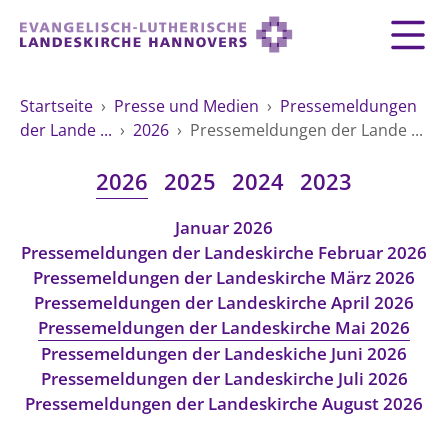
Zurück
Zurück
Zurück
Zurück
Zurück
Zurück
LANDESKIRCHE
Startseite
›
Presse und Medien
›
Pressemeldungen
der Lande ...
›
2026
›
Pressemeldungen der Lande ...
LANDESKIRCHE
DEMOKRATIE STÄRKEN
TAUFE
FEIERN
IM NOTFALL
ZUSAMMENLEBEN
SERVICE FÜR GEMEINDEN
Landesbischof
Gottesdienst
Lebensphasen
2026
2025
2024
2023
AKTIONEN & TERMINE
KIRCHENEINTRITT
KONFIRMATION
HILFE IM ALLTAG
Bischofsrat
10 Gebote
Vielfalt
Januar 2026
Sprengel und Kirchenkreise der Landeskirche
Vater unser
Hilfe für Geflüchtete
TAUFE BIS TRAUER
SPENDE
HOCHZEIT
LEBEN & STERBEN
Pressemeldungen der Landeskirche Februar 2026
Hannovers
Kirchenmusik
Partnerschaft weltweit
Pressemeldungen der Landeskirche März 2026
GLAUBE
Organigramm der Landeskirche
Gesangbuch
Bildung
Pressemeldungen der Landeskirche April 2026
KLIMASCHUTZGESETZ
TRAUER
SEELSORGE
Beschwerdestellen
Pressemeldungen der Landeskirche Mai 2026
Liturgisches Kalenderblatt
HILFE & HELFEN
FRIEDEN
Pressemeldungen der Landeskiche Juni 2026
Konföderation evangelischer Kirchen in
EVERMORE
MITMACHEN
Glocken
Pressemeldungen der Landeskirche Juli 2026
ZUKUNFT
Friedensethik
Niedersachsen
Pressemeldungen der Landeskirche August 2026
RÜCKBLICK: KIRCHENTAG IN HANNOVER
Friedensarbeit
VERSTEHEN
Einrichtungen
GESELLSCHAFT & LEBEN
Bibel
Friedensorte