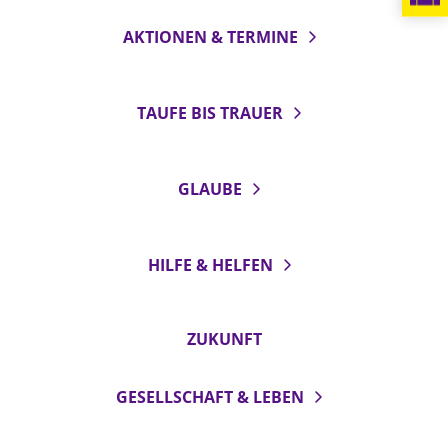
AKTIONEN & TERMINE
LANDESSYNODE
27. Landessynode
Kontakt
TAUFE BIS TRAUER
Hintergrund
MITARBEIT
GLAUBE
Ehrenamt
Beruf
HILFE & HELFEN
Freie Stellen
BIBLIOTHEK & ARCHIV
ZUKUNFT
SERVICE
GESELLSCHAFT & LEBEN
Älterwerden im Pfarrberuf
Beteiligungsverfahren