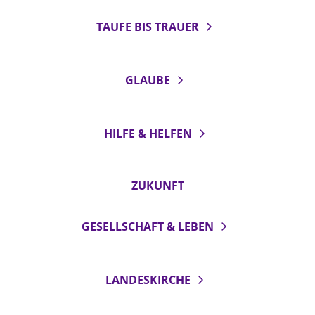
TAUFE BIS TRAUER
LANDESSYNODE
27. Landessynode
Kontakt
GLAUBE
Hintergrund
MITARBEIT
HILFE & HELFEN
Ehrenamt
Beruf
ZUKUNFT
Freie Stellen
GESELLSCHAFT & LEBEN
BIBLIOTHEK & ARCHIV
SERVICE
LANDESKIRCHE
Älterwerden im Pfarrberuf
Beteiligungsverfahren