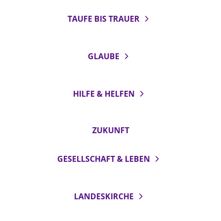
TAUFE BIS TRAUER
LANDESSYNODE
27. Landessynode
Kontakt
GLAUBE
Hintergrund
MITARBEIT
HILFE & HELFEN
Ehrenamt
Beruf
ZUKUNFT
Freie Stellen
GESELLSCHAFT & LEBEN
BIBLIOTHEK & ARCHIV
SERVICE
LANDESKIRCHE
Älterwerden im Pfarrberuf
Beteiligungsverfahren