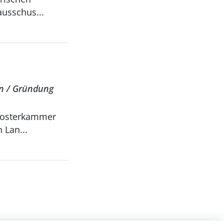
usschus...
en / Gründung
 Lan...