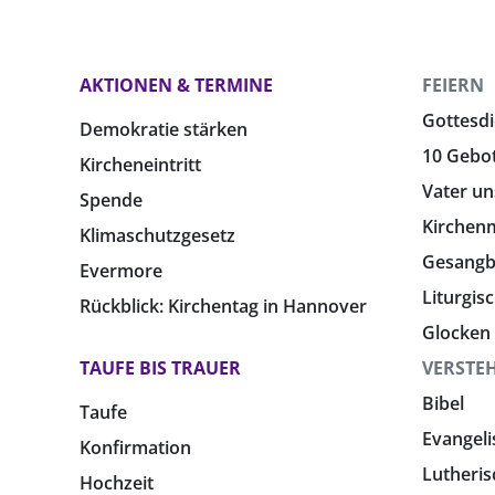
AKTIONEN & TERMINE
FEIERN
Gottesdi
Demokratie stärken
10 Gebo
Kircheneintritt
Vater un
Spende
Kirchen
Klimaschutzgesetz
Gesang
Evermore
Liturgis
Rückblick: Kirchentag in Hannover
Glocken
TAUFE BIS TRAUER
VERSTE
Bibel
Taufe
Evangeli
Konfirmation
Lutheris
Hochzeit