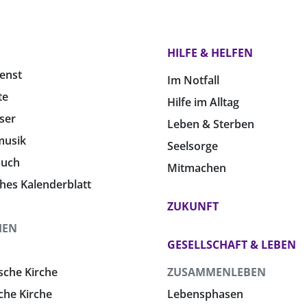
HILFE & HELFEN
enst
Im Notfall
te
Hilfe im Alltag
ser
Leben & Sterben
musik
Seelsorge
buch
Mitmachen
ches Kalenderblatt
ZUKUNFT
HEN
GESELLSCHAFT & LEBEN
sche Kirche
ZUSAMMENLEBEN
che Kirche
Lebensphasen