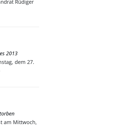
andrat Rüdiger
ses 2013
mstag, dem 27.
.
storben
st am Mittwoch,