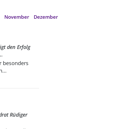
November
Dezember
gt den Erfolg
..
...
drat Rüdiger