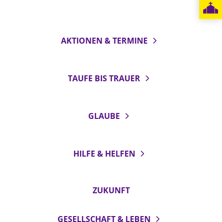
LANDESSYNODE
27. Landessynode
AKTIONEN & TERMINE
Kontakt
Hintergrund
TAUFE BIS TRAUER
MITARBEIT
Ehrenamt
GLAUBE
Beruf
Freie Stellen
HILFE & HELFEN
BIBLIOTHEK & ARCHIV
ZUKUNFT
SERVICE
Älterwerden im Pfarrberuf
GESELLSCHAFT & LEBEN
Beteiligungsverfahren