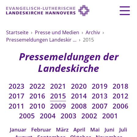
Zurück
Zurück
Zurück
Zurück
Zurück
Zurück
LANDESKIRCHE
Startseite
›
Presse und Medien
›
Archiv
›
Pressemeldungen Landeskir ...
›
2015
LANDESKIRCHE
DEMOKRATIE STÄRKEN
TAUFE
FEIERN
IM NOTFALL
ZUSAMMENLEBEN
SERVICE FÜR GEMEINDEN
Landesbischof
Gottesdienst
Lebensphasen
Pressemeldungen der
AKTIONEN & TERMINE
KIRCHENEINTRITT
KONFIRMATION
HILFE IM ALLTAG
Bischofsrat
10 Gebote
Vielfalt
Landeskirche
Sprengel und Kirchenkreise der Landeskirche
Vater unser
Hilfe für Geflüchtete
TAUFE BIS TRAUER
SPENDE
HOCHZEIT
LEBEN & STERBEN
Hannovers
Kirchenmusik
Partnerschaft weltweit
2023
2022
2021
2020
2019
2018
GLAUBE
Organigramm der Landeskirche
Gesangbuch
Bildung
KLIMASCHUTZGESETZ
TRAUER
SEELSORGE
2017
2016
2015
2014
2013
2012
Beschwerdestellen
Liturgisches Kalenderblatt
HILFE & HELFEN
2011
2010
2009
2008
2007
2006
FRIEDEN
Konföderation evangelischer Kirchen in
EVERMORE
MITMACHEN
Glocken
2005
2004
2003
2002
2001
ZUKUNFT
Friedensethik
Niedersachsen
RÜCKBLICK: KIRCHENTAG IN HANNOVER
Friedensarbeit
VERSTEHEN
Einrichtungen
Januar
Februar
März
April
Mai
Juni
Juli
GESELLSCHAFT & LEBEN
Bibel
Friedensorte