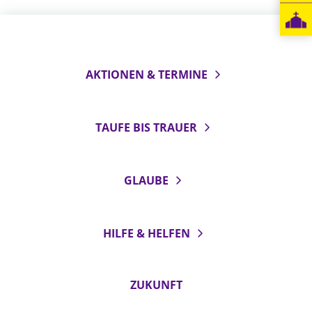
LANDESSYNODE
27. Landessynode
Kontakt
AKTIONEN & TERMINE
Hintergrund
TAUFE BIS TRAUER
MITARBEIT
Ehrenamt
Beruf
GLAUBE
Freie Stellen
BIBLIOTHEK & ARCHIV
HILFE & HELFEN
SERVICE
ZUKUNFT
Älterwerden im Pfarrberuf
Beteiligungsverfahren