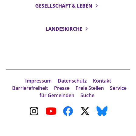
GESELLSCHAFT & LEBEN
Beschwerdestellen
Ephoralbüro
Finanzplanung
LANDESKIRCHE
Fundraising
IT-Service
Corporate Design
Interventionsplan
Jahresgespräche
Impressum
Datenschutz
Kontakt
Kantine Speiseplan
Barrierefreiheit
Presse
Freie Stellen
Service
für Gemeinden
Suche
Kirchliches Amtsblatt
Kirchliche Verwaltung
Klimaschutzgesetz
Kunstreferat
NKVK