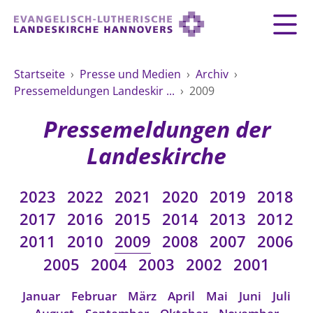
Zurück
Zurück
Zurück
Zurück
Zurück
Zurück
LANDESKIRCHE
Startseite
›
Presse und Medien
›
Archiv
›
Pressemeldungen Landeskir ...
›
2009
LANDESKIRCHE
DEMOKRATIE STÄRKEN
TAUFE
FEIERN
IM NOTFALL
ZUSAMMENLEBEN
SERVICE FÜR GEMEINDEN
Landesbischof
Gottesdienst
Lebensphasen
Pressemeldungen der
AKTIONEN & TERMINE
KIRCHENEINTRITT
KONFIRMATION
HILFE IM ALLTAG
Bischofsrat
10 Gebote
Vielfalt
Landeskirche
Sprengel und Kirchenkreise der Landeskirche
Vater unser
Hilfe für Geflüchtete
TAUFE BIS TRAUER
SPENDE
HOCHZEIT
LEBEN & STERBEN
Hannovers
Kirchenmusik
Partnerschaft weltweit
2023
2022
2021
2020
2019
2018
GLAUBE
Organigramm der Landeskirche
Gesangbuch
Bildung
KLIMASCHUTZGESETZ
TRAUER
SEELSORGE
2017
2016
2015
2014
2013
2012
Beschwerdestellen
Liturgisches Kalenderblatt
HILFE & HELFEN
2011
2010
2009
2008
2007
2006
FRIEDEN
Konföderation evangelischer Kirchen in
EVERMORE
MITMACHEN
Glocken
2005
2004
2003
2002
2001
ZUKUNFT
Friedensethik
Niedersachsen
RÜCKBLICK: KIRCHENTAG IN HANNOVER
Friedensarbeit
VERSTEHEN
Einrichtungen
Januar
Februar
März
April
Mai
Juni
Juli
GESELLSCHAFT & LEBEN
Bibel
Friedensorte