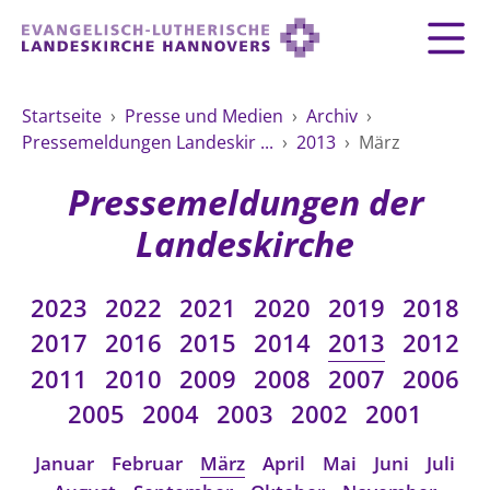
Zurück
Zurück
Zurück
Zurück
Zurück
Zurück
LANDESKIRCHE
Startseite
›
Presse und Medien
›
Archiv
›
Pressemeldungen Landeskir ...
›
2013
›
März
LANDESKIRCHE
DEMOKRATIE STÄRKEN
TAUFE
FEIERN
IM NOTFALL
ZUSAMMENLEBEN
SERVICE FÜR GEMEINDEN
Landesbischof
Gottesdienst
Lebensphasen
Pressemeldungen der
AKTIONEN & TERMINE
KIRCHENEINTRITT
KONFIRMATION
HILFE IM ALLTAG
Bischofsrat
10 Gebote
Vielfalt
Landeskirche
Sprengel und Kirchenkreise der Landeskirche
Vater unser
Hilfe für Geflüchtete
TAUFE BIS TRAUER
SPENDE
HOCHZEIT
LEBEN & STERBEN
Hannovers
Kirchenmusik
Partnerschaft weltweit
2023
2022
2021
2020
2019
2018
GLAUBE
Organigramm der Landeskirche
Gesangbuch
Bildung
KLIMASCHUTZGESETZ
TRAUER
SEELSORGE
2017
2016
2015
2014
2013
2012
Beschwerdestellen
Liturgisches Kalenderblatt
HILFE & HELFEN
2011
2010
2009
2008
2007
2006
FRIEDEN
Konföderation evangelischer Kirchen in
EVERMORE
MITMACHEN
Glocken
2005
2004
2003
2002
2001
ZUKUNFT
Friedensethik
Niedersachsen
RÜCKBLICK: KIRCHENTAG IN HANNOVER
Friedensarbeit
VERSTEHEN
Einrichtungen
Januar
Februar
März
April
Mai
Juni
Juli
GESELLSCHAFT & LEBEN
Bibel
Friedensorte