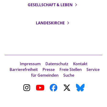
GESELLSCHAFT & LEBEN
Beschwerdestellen
Ephoralbüro
Finanzplanung
LANDESKIRCHE
Fundraising
IT-Service
Corporate Design
Interventionsplan
Jahresgespräche
Impressum
Datenschutz
Kontakt
Kantine Speiseplan
Barrierefreiheit
Presse
Freie Stellen
Service
für Gemeinden
Suche
Kirchliches Amtsblatt
Kirchliche Verwaltung
Klimaschutzgesetz
Kunstreferat
NKVK