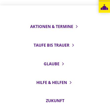
LANDESSYNODE
27. Landessynode
Kontakt
AKTIONEN & TERMINE
Hintergrund
TAUFE BIS TRAUER
MITARBEIT
Ehrenamt
Beruf
GLAUBE
Freie Stellen
BIBLIOTHEK & ARCHIV
HILFE & HELFEN
SERVICE
ZUKUNFT
Älterwerden im Pfarrberuf
Beteiligungsverfahren