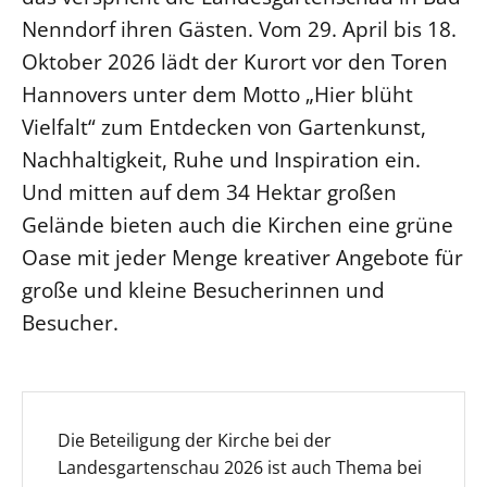
Nenndorf ihren Gästen. Vom 29. April bis 18.
LANDESSYNODE
Oktober 2026 lädt der Kurort vor den Toren
27. Landessynode
Hannovers unter dem Motto „Hier blüht
Kontakt
Vielfalt“ zum Entdecken von Gartenkunst,
Hintergrund
Nachhaltigkeit, Ruhe und Inspiration ein.
Und mitten auf dem 34 Hektar großen
MITARBEIT
Gelände bieten auch die Kirchen eine grüne
Ehrenamt
Oase mit jeder Menge kreativer Angebote für
Beruf
große und kleine Besucherinnen und
Freie Stellen
Besucher.
BIBLIOTHEK & ARCHIV
SERVICE
Die Beteiligung der Kirche bei der
Älterwerden im Pfarrberuf
Landesgartenschau 2026 ist auch Thema bei
Beteiligungsverfahren