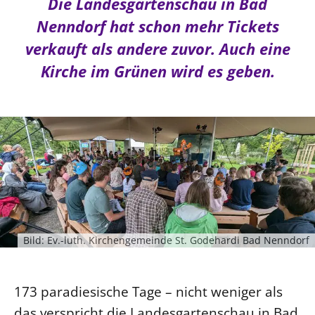
Ökumene
Die Landesgartenschau in Bad
Evangelische Kirche
Gegen Gewalt
Kirche und Finanzen
Nenndorf hat schon mehr Tickets
Impressum
Lutherische Kirche
Personalausschuss
Datenschutz
verkauft als andere zuvor. Auch eine
KLIMASCHUTZ
Glaubensbekenntnis
Kontakt
Kirche im Grünen wird es geben.
Nachhaltigkeit
LANDESKIRCHENAMT
Barrierefreiheit
Positionen
Erneuerbare Energien
Willkommen
Presse
Ökumene
Mobilität
Freie Stellen
Kollegium
Religionen
Naturschutz
Service für Gemeinden
Abteilungen des Landeskirchenamts
Suche
Gebäude
Rechnungsprüfungsamt
Fachstelle Sexualisierte Gewalt
Beschwerdestellen
Kirchenämter
Bild: Ev.-luth. Kirchengemeinde St. Godehardi Bad Nenndorf
Gleichstellung
Datenschutz
173 paradiesische Tage – nicht weniger als
Geschäftsstelle Landessynode
das verspricht die Landesgartenschau in Bad