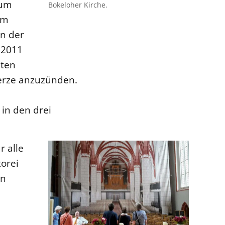
aum
Bokeloher Kirche.
um
In der
 2011
eten
erze anzuzünden.
in den drei
r alle
orei
en