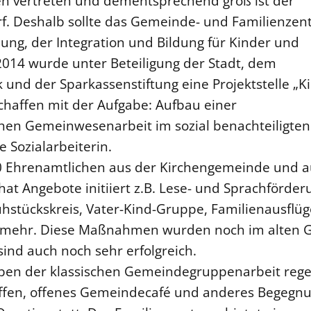
nen vertreten und dementsprechend groß ist der
f. Deshalb sollte das Gemeinde- und Familienze
ung, der Integration und Bildung für Kinder und
2014 wurde unter Beteiligung der Stadt, dem
und der Sparkassenstiftung eine Projektstelle „K
chaffen mit der Aufgabe: Aufbau einer
hen Gemeinwesenarbeit im sozial benachteiligten
e Sozialarbeiterin.
 30 Ehrenamtlichen aus der Kirchengemeinde und a
at Angebote initiiert z.B. Lese- und Sprachförder
rühstückskreis, Vater-Kind-Gruppe, Familienausflüge
s mehr. Diese Maßnahmen wurden noch im alten
ind auch noch sehr erfolgreich.
ben der klassischen Gemeindegruppenarbeit reg
ffen, offenes Gemeindecafé und anderes Begegn