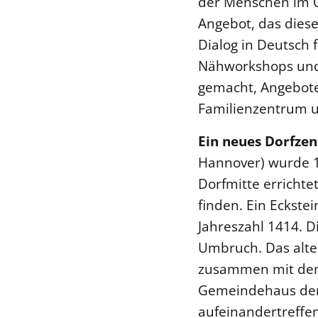
der Menschen im Q
Angebot, das diese
Dialog in Deutsch 
Nähworkshops und 
gemacht, Angebot
Familienzentrum 
Ein neues Dorfze
Hannover) wurde 1
Dorfmitte errichte
finden. Ein Eckstei
Jahreszahl 1414. D
Umbruch. Das alte 
zusammen mit dem 
Gemeindehaus der
aufeinandertreffen