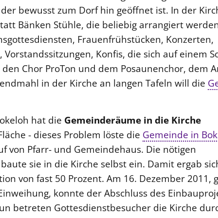
 der bewusst zum Dorf hin geöffnet ist. In der Kirc
statt Bänken Stühle, die beliebig arrangiert werde
nsgottesdiensten, Frauenfrühstücken, Konzerten,
 Vorstandssitzungen, Konfis, die sich auf einem So
 den Chor ProTon und dem Posaunenchor, dem 
ndmahl in der Kirche an langen Tafeln will die
G
okeloh hat die
Gemeinderäume in die Kirche
 Fläche - dieses Problem löste die
Gemeinde in Bok
uf von Pfarr- und Gemeindehaus. Die nötigen
te sie in die Kirche selbst ein. Damit ergab sic
tion von fast 50 Prozent. Am 16. Dezember 2011, 
 Einweihung, konnte der Abschluss des Einbauproj
Nun betreten Gottesdienstbesucher die Kirche dur