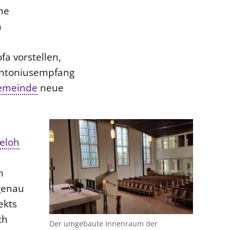
he
n
fa vorstellen,
Antoniusempfang
emeinde
neue
eloh
h
genau
ekts
ch
Der umgebaute Innenraum der