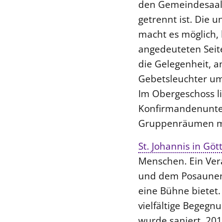
den Gemeindesaal,
getrennt ist. Die
macht es möglich,
angedeuteten Seit
die Gelegenheit, 
Gebetsleuchter um
Im Obergeschoss l
Konfirmandenunter
Gruppenräumen mit 
St. Johannis in Göt
Menschen. Ein Vera
und dem Posaunenc
eine Bühne bietet.
vielfältige Begegn
wurde saniert. 20