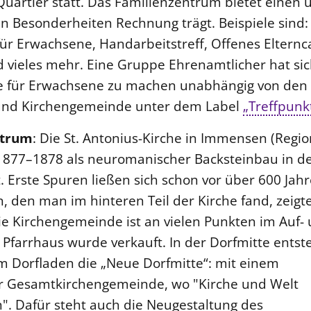
uartier statt. Das Familienzentrum bietet einen
n Besonderheiten Rechnung trägt. Beispiele sind:
für Erwachsene, Handarbeitstreff, Offenes Elternc
vieles mehr. Eine Gruppe Ehrenamtlicher hat sic
e für Erwachsene zu machen unabhängig von den
und Kirchengemeinde unter dem Label
„Treffpunk
ntrum
: Die St. Antonius-Kirche in Immensen (Regio
877–1878 als neuromanischer Backsteinbau in d
t. Erste Spuren ließen sich schon vor über 600 Jah
n, den man im hinteren Teil der Kirche fand, zeigt
ie Kirchengemeinde ist an vielen Punkten im Auf-
Pfarrhaus wurde verkauft. In der Dorfmitte entst
Dorfladen die „Neue Dorfmitte“: mit einem
 Gesamtkirchengemeinde, wo "Kirche und Welt
". Dafür steht auch die Neugestaltung des