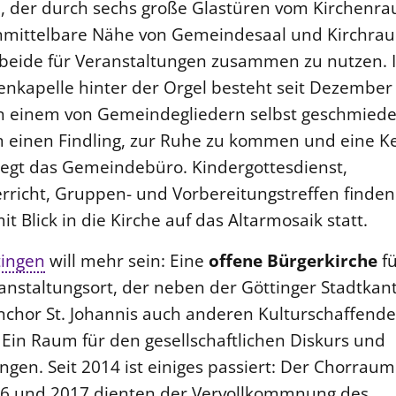
 der durch sechs große Glastüren vom Kirchenr
 unmittelbare Nähe von Gemeindesaal und Kirchra
 beide für Veranstaltungen zusammen zu nutzen. 
enkapelle hinter der Orgel besteht seit Dezember
an einem von Gemeindegliedern selbst geschmied
 einen Findling, zur Ruhe zu kommen und eine K
iegt das Gemeindebüro. Kindergottesdienst,
richt, Gruppen- und Vorbereitungstreffen finden 
Blick in die Kirche auf das Altarmosaik statt.
tingen
will mehr sein: Eine
offene Bürgerkirche
fü
nstaltungsort, der neben der Göttinger Stadtkant
hor St. Johannis auch anderen Kulturschaffend
 Ein Raum für den gesellschaftlichen Diskurs und
ungen. Seit 2014 ist einiges passiert: Der Chorraum
16 und 2017 dienten der Vervollkommnung des