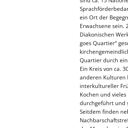
sind ca. 15 Natio
Sprachförderbedar
ein Ort der Begegn
Erwachsene sein. 
Diakonischen Werk 
goes Quartier“ ges
kirchengemeindlic
Quartier durch ein
Ein Kreis von ca.
anderen Kulturen h
interkultureller F
Kochen und viele
durchgeführt und s
Seitdem finden ne
Nachbarschaftstre