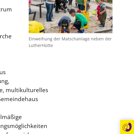
ntrum
irche
Einweihung der Matschanlage neben der
LutherHütte
us
ung,
, multikulturelles
 Gemeindehaus
elmäßige
ungsmöglichkeiten