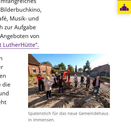
 umfangreiches
 Bilderbuchkino,
afé, Musik- und
h zur Aufgabe
 Angeboten von
t LutherHütte“.
n
er
ren
e die
 und
eht
Spatenstich für das neue Gemeindehaus
in Immensen.