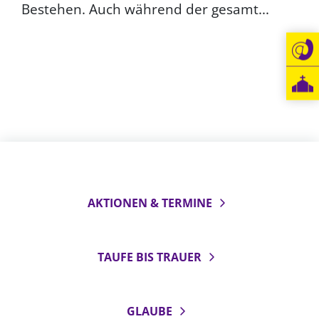
Bestehen. Auch während der gesamt...
LANDESSYNODE
27. Landessynode
Kontakt
Hintergrund
MITARBEIT
Ehrenamt
Beruf
Freie Stellen
AKTIONEN & TERMINE
BIBLIOTHEK & ARCHIV
TAUFE BIS TRAUER
SERVICE
Älterwerden im Pfarrberuf
GLAUBE
Beteiligungsverfahren