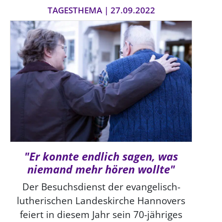
Ökumene
TAGESTHEMA | 27.09.2022
Evangelische Kirche
Gegen Gewalt
Kirche und Finanzen
Impressum
Lutherische Kirche
Personalausschuss
Datenschutz
KLIMASCHUTZ
Glaubensbekenntnis
Kontakt
Nachhaltigkeit
LANDESKIRCHENAMT
Barrierefreiheit
Positionen
Erneuerbare Energien
Willkommen
Presse
Ökumene
Mobilität
Freie Stellen
Kollegium
Religionen
Naturschutz
Service für Gemeinden
Abteilungen des Landeskirchenamts
Suche
Gebäude
Rechnungsprüfungsamt
Fachstelle Sexualisierte Gewalt
Beschwerdestellen
"Er konnte endlich sagen, was
niemand mehr hören wollte"
Kirchenämter
Gleichstellung
Der Besuchsdienst der evangelisch-
lutherischen Landeskirche Hannovers
Datenschutz
feiert in diesem Jahr sein 70-jähriges
Geschäftsstelle Landessynode