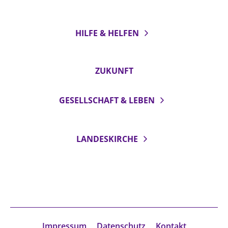
Beschwerdestellen
Ephoralbüro
HILFE & HELFEN
Finanzplanung
Fundraising
ZUKUNFT
IT-Service
Corporate Design
GESELLSCHAFT & LEBEN
Interventionsplan
Jahresgespräche
LANDESKIRCHE
Kantine Speiseplan
Kirchliches Amtsblatt
Kirchliche Verwaltung
Klimaschutzgesetz
Kunstreferat
Impressum
Datenschutz
Kontakt
NKVK