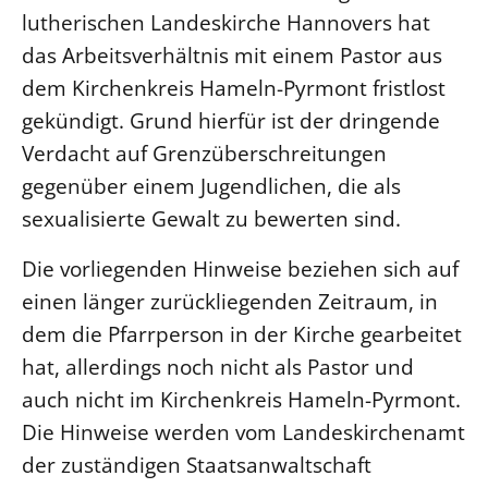
Ökumene
lutherischen Landeskirche Hannovers hat
Evangelische Kirche
Gegen Gewalt
Kirche und Finanzen
Impressum
das Arbeitsverhältnis mit einem Pastor aus
Lutherische Kirche
Personalausschuss
Datenschutz
dem Kirchenkreis Hameln-Pyrmont fristlost
KLIMASCHUTZ
Glaubensbekenntnis
Kontakt
Nachhaltigkeit
gekündigt. Grund hierfür ist der dringende
LANDESKIRCHENAMT
Barrierefreiheit
Positionen
Verdacht auf Grenzüberschreitungen
Erneuerbare Energien
Willkommen
Presse
Ökumene
gegenüber einem Jugendlichen, die als
Mobilität
Freie Stellen
Kollegium
Religionen
sexualisierte Gewalt zu bewerten sind.
Naturschutz
Service für Gemeinden
Abteilungen des Landeskirchenamts
Suche
Gebäude
Rechnungsprüfungsamt
Die vorliegenden Hinweise beziehen sich auf
Fachstelle Sexualisierte Gewalt
einen länger zurückliegenden Zeitraum, in
dem die Pfarrperson in der Kirche gearbeitet
Beschwerdestellen
hat, allerdings noch nicht als Pastor und
Kirchenämter
auch nicht im Kirchenkreis Hameln-Pyrmont.
Gleichstellung
Die Hinweise werden vom Landeskirchenamt
Datenschutz
der zuständigen Staatsanwaltschaft
Geschäftsstelle Landessynode