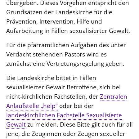
übergeben. Dieses Vorgehen entspricht den
Grundsätzen der Landeskirche für die
LANDESSYNODE
Prävention, Intervention, Hilfe und
27. Landessynode
Aufarbeitung in Fällen sexualisierter Gewalt.
Kontakt
Hintergrund
Für die pfarramtlichen Aufgaben des unter
Verdacht stehenden Pastors wird es
MITARBEIT
zunächst eine Vertretungsregelung geben.
Ehrenamt
Beruf
Die Landeskirche bittet in Fällen
Freie Stellen
sexualisierter Gewalt Betroffene, sich bei
nicht-kirchlichen Fachstellen, der
Zentralen
BIBLIOTHEK & ARCHIV
Anlaufstelle „help“
oder bei der
landeskirchlichen Fachstelle Sexualisierte
SERVICE
Gewalt
zu melden. Diese Bitte gilt auch für all
Älterwerden im Pfarrberuf
jene, die Zeuginnen oder Zeugen sexueller
Beteiligungsverfahren