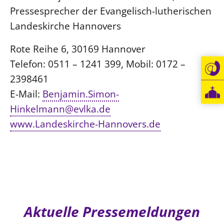
Pressesprecher der Evangelisch-lutherischen
Öffentlichkeitsarbeit
Landeskirche Hannovers
Personalausschuss
Projektmanagement
Rote Reihe 6, 30169 Hannover
Telefon: 0511 – 1241 399, Mobil: 0172 –
Recht
2398461
Terminstundenplaner
E-Mail:
Benjamin.Simon-
Hinkelmann@evlka.de
www.Landeskirche-Hannovers.de
Aktuelle Pressemeldungen