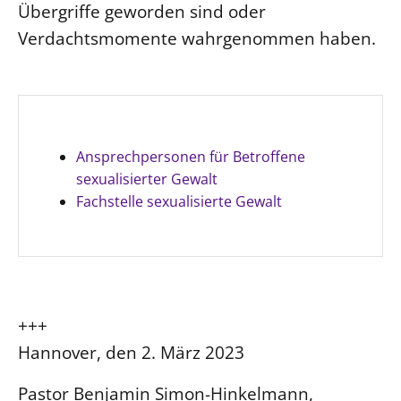
Übergriffe geworden sind oder
Beschwerdestellen
Verdachtsmomente wahrgenommen haben.
Ephoralbüro
Finanzplanung
Fundraising
IT-Service
Ansprechpersonen für Betroffene
Corporate Design
sexualisierter Gewalt
Interventionsplan
Fachstelle sexualisierte Gewalt
Jahresgespräche
Kantine Speiseplan
Kirchliches Amtsblatt
Kirchliche Verwaltung
+++
Klimaschutzgesetz
Hannover, den 2. März 2023
Kunstreferat
Pastor Benjamin Simon-Hinkelmann,
NKVK