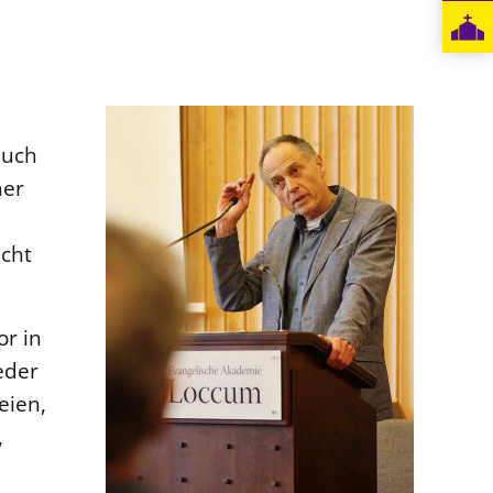
auch
her
cht
or in
eder
eien,
,