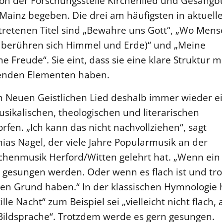
von der Forschungsstelle Kirchenlied und Gesang
 Mainz begeben. Die drei am häufigsten in aktuell
tretenen Titel sind „Bewahre uns Gott“, „Wo Men
a berühren sich Himmel und Erde)“ und „Meine
 Freude“. Sie eint, dass sie eine klare Struktur m
renden Elementen haben.
m Neuen Geistlichen Lied deshalb immer wieder e
sikalischen, theologischen und literarischen
fen. „Ich kann das nicht nachvollziehen“, sagt
hias Nagel, der viele Jahre Popularmusik an der
chenmusik Herford/Witten gelehrt hat. „Wenn ein Li
ge gesungen werden. Oder wenn es flach ist und t
nen Grund haben.“ In der klassischen Hymnologie
lle Nacht“ zum Beispiel sei „vielleicht nicht flach,
r Bildsprache“. Trotzdem werde es gern gesungen.