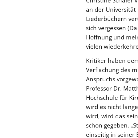
Christine Schäfer 
an der Universität
Liederbüchern ver
sich vergessen (D
Hoffnung und meine
vielen wiederkeh
Kritiker haben de
Verflachung des mu
Anspruchs vorgewor
Professor Dr. Matt
Hochschule für Kir
wird es nicht lan
wird, wird das sei
schon gegeben. „Sti
einseitig in seine