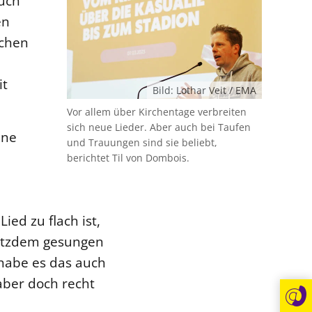
buch
en
schen
it
Bild: Lothar Veit / EMA
Vor allem über Kirchentage verbreiten
sich neue Lieder. Aber auch bei Taufen
ine
und Trauungen sind sie beliebt,
berichtet Til von Dombois.
ed zu flach ist,
rotzdem gesungen
 habe es das auch
 aber doch recht