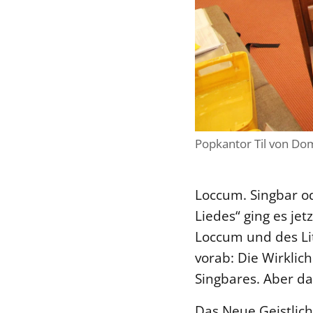
Popkantor Til von Dom
Loccum. Singbar od
Liedes“ ging es je
Loccum und des Litu
vorab: Die Wirklich
Singbares. Aber das
Das Neue Geistlich