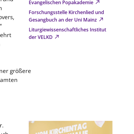
Evangelischen Popakademie
n
Forschungsstelle Kirchenlied und
overs,
Gesangbuch an der Uni Mainz
“
Liturgiewissenschaftliches Institut
mehrt
der VELKD
n
mmer größere
esamten
r.