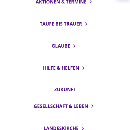
AKTIONEN & TERMINE
LANDESSYNODE
27. Landessynode
TAUFE BIS TRAUER
Kontakt
Hintergrund
GLAUBE
MITARBEIT
Ehrenamt
HILFE & HELFEN
Beruf
Freie Stellen
ZUKUNFT
BIBLIOTHEK & ARCHIV
GESELLSCHAFT & LEBEN
SERVICE
Älterwerden im Pfarrberuf
LANDESKIRCHE
Beteiligungsverfahren