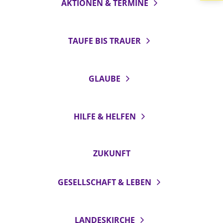
AKTIONEN & TERMINE
LANDESSYNODE
27. Landessynode
TAUFE BIS TRAUER
Kontakt
Hintergrund
GLAUBE
MITARBEIT
Ehrenamt
HILFE & HELFEN
Beruf
Freie Stellen
ZUKUNFT
BIBLIOTHEK & ARCHIV
GESELLSCHAFT & LEBEN
SERVICE
Älterwerden im Pfarrberuf
LANDESKIRCHE
Beteiligungsverfahren