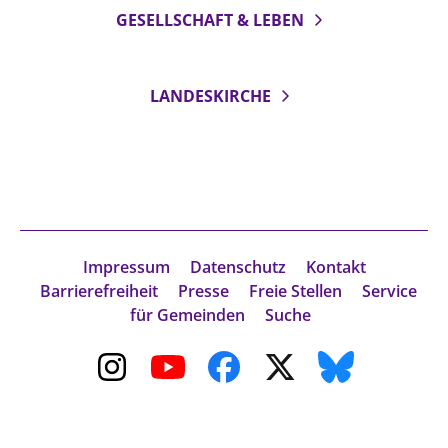
GESELLSCHAFT & LEBEN
Beschwerdestellen
Ephoralbüro
Finanzplanung
LANDESKIRCHE
Fundraising
IT-Service
Corporate Design
Interventionsplan
Jahresgespräche
Impressum
Datenschutz
Kontakt
Kantine Speiseplan
Barrierefreiheit
Presse
Freie Stellen
Service
für Gemeinden
Suche
Kirchliches Amtsblatt
Kirchliche Verwaltung
Klimaschutzgesetz
Kunstreferat
NKVK