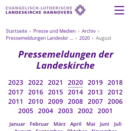
Zurück
Zurück
Zurück
Zurück
Zurück
Zurück
LANDESKIRCHE
Startseite
›
Presse und Medien
›
Archiv
›
Pressemeldungen Landeskir ...
›
2020
›
August
LANDESKIRCHE
DEMOKRATIE STÄRKEN
TAUFE
FEIERN
IM NOTFALL
ZUSAMMENLEBEN
SERVICE FÜR GEMEINDEN
Landesbischof
Gottesdienst
Lebensphasen
Pressemeldungen der
AKTIONEN & TERMINE
KIRCHENEINTRITT
KONFIRMATION
HILFE IM ALLTAG
Bischofsrat
10 Gebote
Vielfalt
Landeskirche
Sprengel und Kirchenkreise der Landeskirche
Vater unser
Hilfe für Geflüchtete
TAUFE BIS TRAUER
SPENDE
HOCHZEIT
LEBEN & STERBEN
Hannovers
Kirchenmusik
Partnerschaft weltweit
2023
2022
2021
2020
2019
2018
GLAUBE
Organigramm der Landeskirche
Gesangbuch
Bildung
KLIMASCHUTZGESETZ
TRAUER
SEELSORGE
2017
2016
2015
2014
2013
2012
Beschwerdestellen
Liturgisches Kalenderblatt
HILFE & HELFEN
2011
2010
2009
2008
2007
2006
FRIEDEN
Konföderation evangelischer Kirchen in
EVERMORE
MITMACHEN
Glocken
2005
2004
2003
2002
2001
ZUKUNFT
Friedensethik
Niedersachsen
RÜCKBLICK: KIRCHENTAG IN HANNOVER
Friedensarbeit
VERSTEHEN
Einrichtungen
Januar
Februar
März
April
Mai
Juni
Juli
GESELLSCHAFT & LEBEN
Bibel
Friedensorte