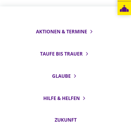
LANDESSYNODE
27. Landessynode
Kontakt
AKTIONEN & TERMINE
Hintergrund
TAUFE BIS TRAUER
MITARBEIT
Ehrenamt
Beruf
GLAUBE
Freie Stellen
BIBLIOTHEK & ARCHIV
HILFE & HELFEN
SERVICE
ZUKUNFT
Älterwerden im Pfarrberuf
Beteiligungsverfahren