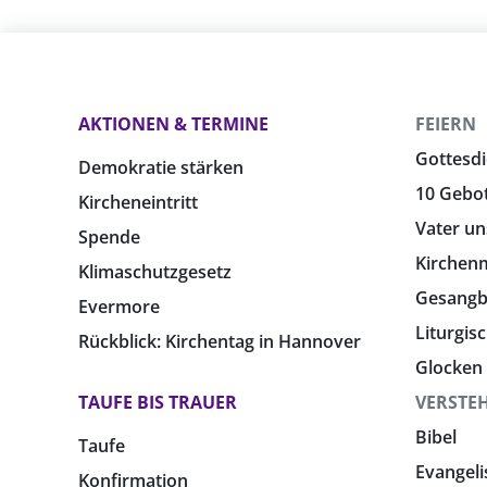
AKTIONEN & TERMINE
FEIERN
Gottesdi
Demokratie stärken
10 Gebo
Kircheneintritt
Vater un
Spende
Kirchen
Klimaschutzgesetz
Gesang
Evermore
Liturgis
Rückblick: Kirchentag in Hannover
Glocken
TAUFE BIS TRAUER
VERSTE
Bibel
Taufe
Evangeli
Konfirmation