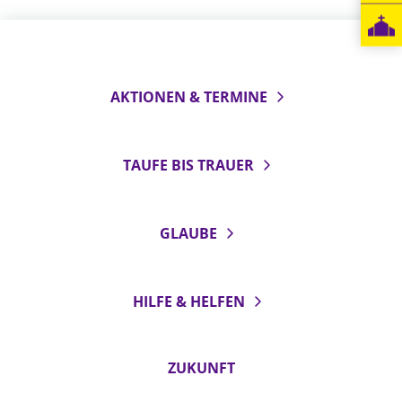
LANDESSYNODE
27. Landessynode
Kontakt
AKTIONEN & TERMINE
Hintergrund
TAUFE BIS TRAUER
MITARBEIT
Ehrenamt
Beruf
GLAUBE
Freie Stellen
BIBLIOTHEK & ARCHIV
HILFE & HELFEN
SERVICE
ZUKUNFT
Älterwerden im Pfarrberuf
Beteiligungsverfahren