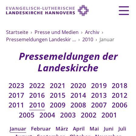
Zurück
Zurück
Zurück
Zurück
Zurück
Zurück
LANDESKIRCHE
Startseite
›
Presse und Medien
›
Archiv
›
Pressemeldungen Landeskir ...
›
2010
›
Januar
LANDESKIRCHE
DEMOKRATIE STÄRKEN
TAUFE
FEIERN
IM NOTFALL
ZUSAMMENLEBEN
SERVICE FÜR GEMEINDEN
Landesbischof
Gottesdienst
Lebensphasen
Pressemeldungen der
AKTIONEN & TERMINE
KIRCHENEINTRITT
KONFIRMATION
HILFE IM ALLTAG
Bischofsrat
10 Gebote
Vielfalt
Landeskirche
Sprengel und Kirchenkreise der Landeskirche
Vater unser
Hilfe für Geflüchtete
TAUFE BIS TRAUER
SPENDE
HOCHZEIT
LEBEN & STERBEN
Hannovers
Kirchenmusik
Partnerschaft weltweit
2023
2022
2021
2020
2019
2018
GLAUBE
Organigramm der Landeskirche
Gesangbuch
Bildung
KLIMASCHUTZGESETZ
TRAUER
SEELSORGE
2017
2016
2015
2014
2013
2012
Beschwerdestellen
Liturgisches Kalenderblatt
HILFE & HELFEN
2011
2010
2009
2008
2007
2006
FRIEDEN
Konföderation evangelischer Kirchen in
EVERMORE
MITMACHEN
Glocken
2005
2004
2003
2002
2001
ZUKUNFT
Friedensethik
Niedersachsen
RÜCKBLICK: KIRCHENTAG IN HANNOVER
Friedensarbeit
VERSTEHEN
Einrichtungen
Januar
Februar
März
April
Mai
Juni
Juli
GESELLSCHAFT & LEBEN
Bibel
Friedensorte