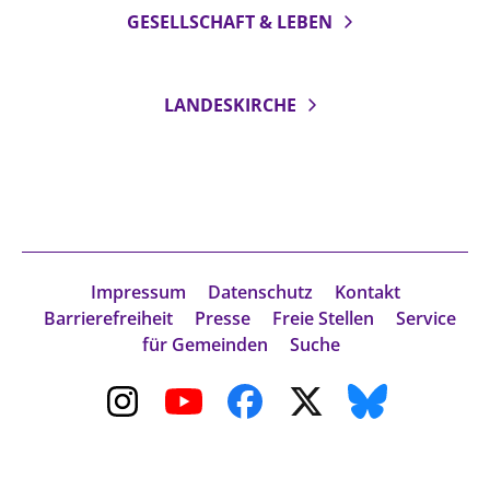
GESELLSCHAFT & LEBEN
Beschwerdestellen
Ephoralbüro
Finanzplanung
LANDESKIRCHE
Fundraising
IT-Service
Corporate Design
Interventionsplan
Jahresgespräche
Impressum
Datenschutz
Kontakt
Kantine Speiseplan
Barrierefreiheit
Presse
Freie Stellen
Service
für Gemeinden
Suche
Kirchliches Amtsblatt
Kirchliche Verwaltung
Klimaschutzgesetz
Kunstreferat
NKVK