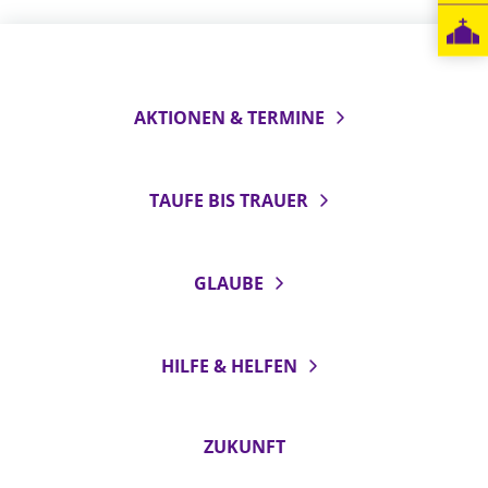
LANDESSYNODE
27. Landessynode
Kontakt
AKTIONEN & TERMINE
Hintergrund
TAUFE BIS TRAUER
MITARBEIT
Ehrenamt
Beruf
GLAUBE
Freie Stellen
BIBLIOTHEK & ARCHIV
HILFE & HELFEN
SERVICE
ZUKUNFT
Älterwerden im Pfarrberuf
Beteiligungsverfahren