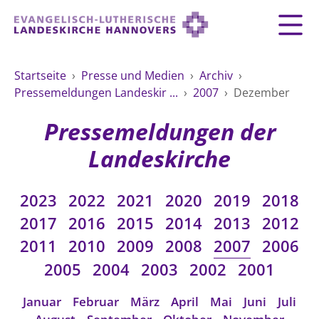
Zurück
Zurück
Zurück
Zurück
Zurück
Zurück
LANDESKIRCHE
Startseite
›
Presse und Medien
›
Archiv
›
Pressemeldungen Landeskir ...
›
2007
›
Dezember
LANDESKIRCHE
DEMOKRATIE STÄRKEN
TAUFE
FEIERN
IM NOTFALL
ZUSAMMENLEBEN
SERVICE FÜR GEMEINDEN
Landesbischof
Gottesdienst
Lebensphasen
Pressemeldungen der
AKTIONEN & TERMINE
KIRCHENEINTRITT
KONFIRMATION
HILFE IM ALLTAG
Bischofsrat
10 Gebote
Vielfalt
Landeskirche
Sprengel und Kirchenkreise der Landeskirche
Vater unser
Hilfe für Geflüchtete
TAUFE BIS TRAUER
SPENDE
HOCHZEIT
LEBEN & STERBEN
Hannovers
Kirchenmusik
Partnerschaft weltweit
2023
2022
2021
2020
2019
2018
GLAUBE
Organigramm der Landeskirche
Gesangbuch
Bildung
KLIMASCHUTZGESETZ
TRAUER
SEELSORGE
2017
2016
2015
2014
2013
2012
Beschwerdestellen
Liturgisches Kalenderblatt
HILFE & HELFEN
2011
2010
2009
2008
2007
2006
FRIEDEN
Konföderation evangelischer Kirchen in
EVERMORE
MITMACHEN
Glocken
2005
2004
2003
2002
2001
ZUKUNFT
Friedensethik
Niedersachsen
RÜCKBLICK: KIRCHENTAG IN HANNOVER
Friedensarbeit
VERSTEHEN
Einrichtungen
Januar
Februar
März
April
Mai
Juni
Juli
GESELLSCHAFT & LEBEN
Bibel
Friedensorte