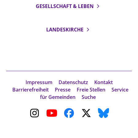
GESELLSCHAFT & LEBEN
Beschwerdestellen
Ephoralbüro
Finanzplanung
LANDESKIRCHE
Fundraising
IT-Service
Corporate Design
Interventionsplan
Jahresgespräche
Impressum
Datenschutz
Kontakt
Kantine Speiseplan
Barrierefreiheit
Presse
Freie Stellen
Service
für Gemeinden
Suche
Kirchliches Amtsblatt
Kirchliche Verwaltung
Klimaschutzgesetz
Kunstreferat
NKVK