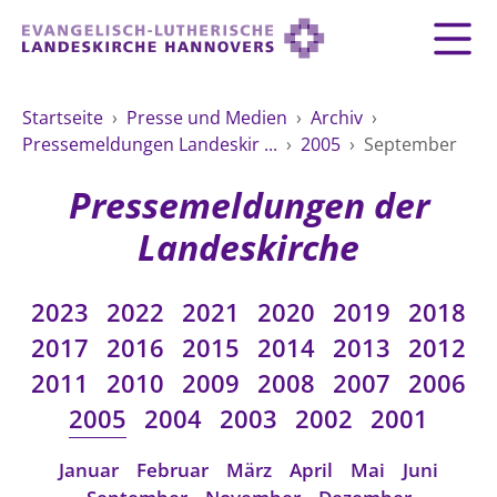
Zurück
Zurück
Zurück
Zurück
Zurück
Zurück
LANDESKIRCHE
Startseite
›
Presse und Medien
›
Archiv
›
Pressemeldungen Landeskir ...
›
2005
›
September
LANDESKIRCHE
DEMOKRATIE STÄRKEN
TAUFE
FEIERN
IM NOTFALL
ZUSAMMENLEBEN
SERVICE FÜR GEMEINDEN
Landesbischof
Gottesdienst
Lebensphasen
Pressemeldungen der
AKTIONEN & TERMINE
KIRCHENEINTRITT
KONFIRMATION
HILFE IM ALLTAG
Bischofsrat
10 Gebote
Vielfalt
Landeskirche
Sprengel und Kirchenkreise der Landeskirche
Vater unser
Hilfe für Geflüchtete
TAUFE BIS TRAUER
SPENDE
HOCHZEIT
LEBEN & STERBEN
Hannovers
Kirchenmusik
Partnerschaft weltweit
2023
2022
2021
2020
2019
2018
GLAUBE
Organigramm der Landeskirche
Gesangbuch
Bildung
KLIMASCHUTZGESETZ
TRAUER
SEELSORGE
2017
2016
2015
2014
2013
2012
Beschwerdestellen
Liturgisches Kalenderblatt
HILFE & HELFEN
2011
2010
2009
2008
2007
2006
FRIEDEN
Konföderation evangelischer Kirchen in
EVERMORE
MITMACHEN
Glocken
2005
2004
2003
2002
2001
ZUKUNFT
Friedensethik
Niedersachsen
RÜCKBLICK: KIRCHENTAG IN HANNOVER
Friedensarbeit
VERSTEHEN
Einrichtungen
Januar
Februar
März
April
Mai
Juni
GESELLSCHAFT & LEBEN
Bibel
Friedensorte