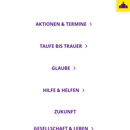
LANDESSYNODE
27. Landessynode
AKTIONEN & TERMINE
Kontakt
Hintergrund
TAUFE BIS TRAUER
MITARBEIT
Ehrenamt
GLAUBE
Beruf
Freie Stellen
HILFE & HELFEN
BIBLIOTHEK & ARCHIV
ZUKUNFT
SERVICE
Älterwerden im Pfarrberuf
GESELLSCHAFT & LEBEN
Beteiligungsverfahren