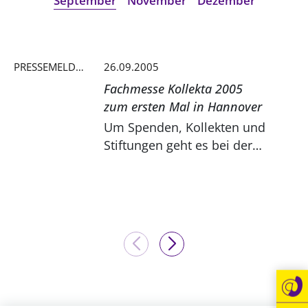
Ökumene
September
November
Dezember
Evangelische Kirche
Gegen Gewalt
Kirche und Finanzen
Impressum
Lutherische Kirche
Personalausschuss
Datenschutz
KLIMASCHUTZ
Glaubensbekenntnis
Kontakt
PRESSEMELDUNG
26.09.2005
Nachhaltigkeit
LANDESKIRCHENAMT
Barrierefreiheit
Positionen
Fachmesse Kollekta 2005
Erneuerbare Energien
Willkommen
Presse
Ökumene
zum ersten Mal in Hannover
Mobilität
Freie Stellen
Kollegium
Um Spenden, Kollekten und
Religionen
Naturschutz
Service für Gemeinden
Abteilungen des Landeskirchenamts
Stiftungen geht es bei der
Suche
Gebäude
diesjährigen Fachtagung für
Rechnungsprüfungsamt
180 Fundraiser a...
Fachstelle Sexualisierte Gewalt
Beschwerdestellen
Kirchenämter
Gleichstellung
Datenschutz
Geschäftsstelle Landessynode