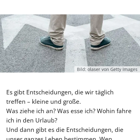
Ökumene
Evangelische Kirche
Gegen Gewalt
Kirche und Finanzen
Impressum
Lutherische Kirche
Personalausschuss
Datenschutz
KLIMASCHUTZ
Glaubensbekenntnis
Kontakt
Nachhaltigkeit
LANDESKIRCHENAMT
Barrierefreiheit
Positionen
Erneuerbare Energien
Willkommen
Presse
Ökumene
Mobilität
Freie Stellen
Kollegium
Religionen
Naturschutz
Service für Gemeinden
Abteilungen des Landeskirchenamts
Bild: olaser von Getty Images
Suche
Gebäude
Rechnungsprüfungsamt
Fachstelle Sexualisierte Gewalt
Es gibt Entscheidungen, die wir täglich
Beschwerdestellen
treffen – kleine und große.
Kirchenämter
Was ziehe ich an? Was esse ich? Wohin fahre
Gleichstellung
ich in den Urlaub?
Datenschutz
Und dann gibt es die Entscheidungen, die
Geschäftsstelle Landessynode
unser ganzes Leben bestimmen. Wen