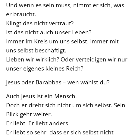
Und wenn es sein muss, nimmt er sich, was
Beschwerdestellen
er braucht.
Ephoralbüro
Klingt das nicht vertraut?
Finanzplanung
Ist das nicht auch unser Leben?
Fundraising
Immer im Kreis um uns selbst. Immer mit
IT-Service
uns selbst beschäftigt.
Corporate Design
Lieben wir wirklich? Oder verteidigen wir nur
Interventionsplan
unser eigenes kleines Reich?
Jahresgespräche
Jesus oder Barabbas – wen wählst du?
Kantine Speiseplan
Auch Jesus ist ein Mensch.
Kirchliches Amtsblatt
Doch er dreht sich nicht um sich selbst. Sein
Kirchliche Verwaltung
Blick geht weiter.
Klimaschutzgesetz
Er liebt. Er liebt anders.
Kunstreferat
Er liebt so sehr, dass er sich selbst nicht
NKVK