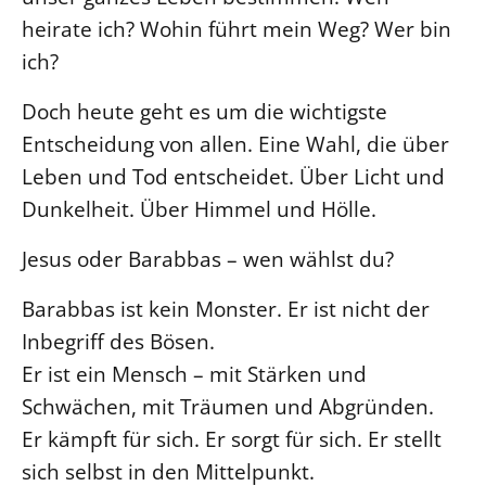
heirate ich? Wohin führt mein Weg? Wer bin
LANDESSYNODE
ich?
27. Landessynode
Doch heute geht es um die wichtigste
Kontakt
Entscheidung von allen. Eine Wahl, die über
Hintergrund
Leben und Tod entscheidet. Über Licht und
MITARBEIT
Dunkelheit. Über Himmel und Hölle.
Ehrenamt
Jesus oder Barabbas – wen wählst du?
Beruf
Freie Stellen
Barabbas ist kein Monster. Er ist nicht der
Inbegriff des Bösen.
BIBLIOTHEK & ARCHIV
Er ist ein Mensch – mit Stärken und
Schwächen, mit Träumen und Abgründen.
SERVICE
Er kämpft für sich. Er sorgt für sich. Er stellt
Älterwerden im Pfarrberuf
sich selbst in den Mittelpunkt.
Beteiligungsverfahren