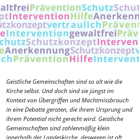
Ökumene
Evangelische Kirche
Gegen Gewalt
Kirche und Finanzen
Impressum
Lutherische Kirche
Personalausschuss
Datenschutz
KLIMASCHUTZ
Glaubensbekenntnis
Kontakt
Nachhaltigkeit
LANDESKIRCHENAMT
Barrierefreiheit
Positionen
Erneuerbare Energien
Willkommen
Presse
Ökumene
Mobilität
Freie Stellen
Kollegium
Religionen
Naturschutz
Service für Gemeinden
Abteilungen des Landeskirchenamts
Suche
Gebäude
Rechnungsprüfungsamt
Geistliche Gemeinschaften sind so alt wie die
Fachstelle Sexualisierte Gewalt
Kirche selbst. Und doch sind sie jüngst im
Beschwerdestellen
Kontext von Übergriffen und Machtmissbrauch
Kirchenämter
in eine Debatte geraten, die ihrem Ursprung und
Gleichstellung
ihrem Potential nicht gerecht wird. Geistliche
Datenschutz
Gemeinschaften sind zahlenmäßig klein
Geschäftsstelle Landessynode
innerhalb der Landeskirche, deswegen ist oft