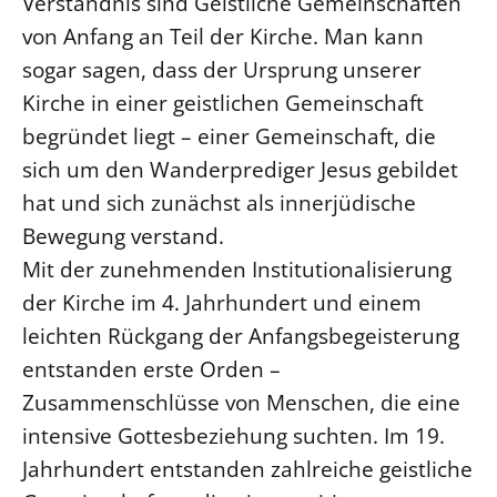
Verständnis sind Geistliche Gemeinschaften
von Anfang an Teil der Kirche. Man kann
Öffentlichkeitsarbeit
sogar sagen, dass der Ursprung unserer
Personalausschuss
Kirche in einer geistlichen Gemeinschaft
Projektmanagement
begründet liegt – einer Gemeinschaft, die
Recht
sich um den Wanderprediger Jesus gebildet
Terminstundenplaner
hat und sich zunächst als innerjüdische
Bewegung verstand.
Mit der zunehmenden Institutionalisierung
der Kirche im 4. Jahrhundert und einem
leichten Rückgang der Anfangsbegeisterung
entstanden erste Orden –
Zusammenschlüsse von Menschen, die eine
intensive Gottesbeziehung suchten. Im 19.
Jahrhundert entstanden zahlreiche geistliche