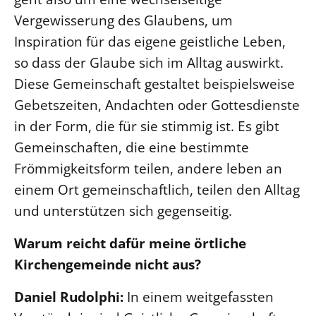
Vergewisserung des Glaubens, um
Beschwerdestellen
Inspiration für das eigene geistliche Leben,
Ephoralbüro
so dass der Glaube sich im Alltag auswirkt.
Finanzplanung
Diese Gemeinschaft gestaltet beispielsweise
Fundraising
Gebetszeiten, Andachten oder Gottesdienste
IT-Service
in der Form, die für sie stimmig ist. Es gibt
Corporate Design
Gemeinschaften, die eine bestimmte
Interventionsplan
Frömmigkeitsform teilen, andere leben an
Jahresgespräche
einem Ort gemeinschaftlich, teilen den Alltag
Kantine Speiseplan
und unterstützen sich gegenseitig.
Kirchliches Amtsblatt
Warum reicht dafür meine örtliche
Kirchliche Verwaltung
Kirchengemeinde nicht aus?
Klimaschutzgesetz
Kunstreferat
Daniel Rudolphi:
In einem weitgefassten
NKVK