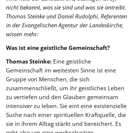
nicht bekannt, was sie sind und was sie antreibt.
LANDESSYNODE
Thomas Steinke und Daniel Rudolphi, Referenten
27. Landessynode
in der Evangelischen Agentur der Landeskirche,
Kontakt
wissen mehr:
Hintergrund
Was ist eine geistliche Gemeinschaft?
MITARBEIT
Thomas Steinke:
Eine geistliche
Ehrenamt
Gemeinschaft im weitesten Sinne ist eine
Beruf
Gruppe von Menschen, die sich
Freie Stellen
zusammenschließt, um ihr geistliches Leben
zu vertiefen und den Glauben gemeinsam
BIBLIOTHEK & ARCHIV
intensiver zu leben. Sie eint eine existenzielle
Suche nach einer spirituellen Kraftquelle, die
SERVICE
sie in ihrem Alltag stärkt und bereichert. Es
Älterwerden im Pfarrberuf
geht also um eine wechselseitige
Beteiligungsverfahren