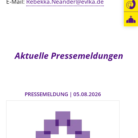
E-Mail:
Rebekka.Neander@evlka.de
Öffentlichkeitsarbeit
Personalausschuss
Projektmanagement
Recht
Terminstundenplaner
Aktuelle Pressemeldungen
PRESSEMELDUNG | 05.08.2026