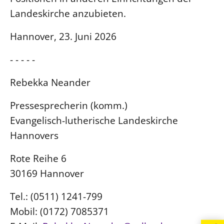
Landeskirche anzubieten.
Beschwerdestellen
Ephoralbüro
Hannover, 23. Juni 2026
Finanzplanung
- - - - -
Fundraising
IT-Service
Rebekka Neander
Corporate Design
Pressesprecherin (komm.)
Interventionsplan
Evangelisch-lutherische Landeskirche
Jahresgespräche
Hannovers
Kantine Speiseplan
Rote Reihe 6
Kirchliches Amtsblatt
30169 Hannover
Kirchliche Verwaltung
Klimaschutzgesetz
Tel.: (0511) 1241-799
Kunstreferat
Mobil: (0172) 7085371
NKVK