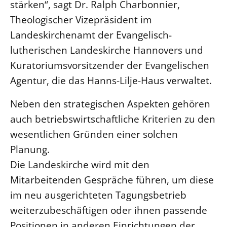
stärken“, sagt Dr. Ralph Charbonnier,
Theologischer Vizepräsident im
LANDESSYNODE
Landeskirchenamt der Evangelisch-
27. Landessynode
lutherischen Landeskirche Hannovers und
Kontakt
Kuratoriumsvorsitzender der Evangelischen
Hintergrund
Agentur, die das Hanns-Lilje-Haus verwaltet.
MITARBEIT
Neben den strategischen Aspekten gehören
Ehrenamt
auch betriebswirtschaftliche Kriterien zu den
Beruf
wesentlichen Gründen einer solchen
Freie Stellen
Planung.
Die Landeskirche wird mit den
BIBLIOTHEK & ARCHIV
Mitarbeitenden Gespräche führen, um diese
im neu ausgerichteten Tagungsbetrieb
SERVICE
weiterzubeschäftigen oder ihnen passende
Älterwerden im Pfarrberuf
Positionen in anderen Einrichtungen der
Beteiligungsverfahren