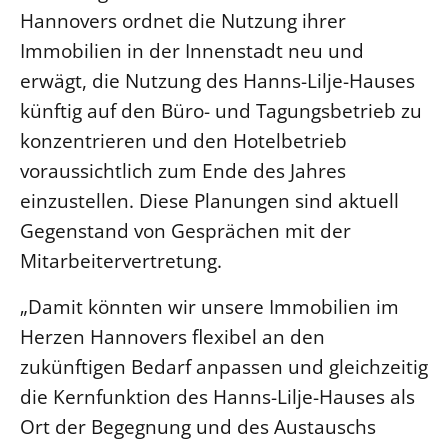
Ökumene
Hannovers ordnet die Nutzung ihrer
Evangelische Kirche
Gegen Gewalt
Kirche und Finanzen
Impressum
Immobilien in der Innenstadt neu und
Lutherische Kirche
Personalausschuss
Datenschutz
erwägt, die Nutzung des Hanns-Lilje-Hauses
KLIMASCHUTZ
Glaubensbekenntnis
Kontakt
Nachhaltigkeit
künftig auf den Büro- und Tagungsbetrieb zu
LANDESKIRCHENAMT
Barrierefreiheit
Positionen
konzentrieren und den Hotelbetrieb
Erneuerbare Energien
Willkommen
Presse
Ökumene
voraussichtlich zum Ende des Jahres
Mobilität
Freie Stellen
Kollegium
Religionen
einzustellen. Diese Planungen sind aktuell
Naturschutz
Service für Gemeinden
Abteilungen des Landeskirchenamts
Gegenstand von Gesprächen mit der
Suche
Gebäude
Rechnungsprüfungsamt
Mitarbeitervertretung.
Fachstelle Sexualisierte Gewalt
„Damit könnten wir unsere Immobilien im
Beschwerdestellen
Herzen Hannovers flexibel an den
Kirchenämter
zukünftigen Bedarf anpassen und gleichzeitig
Gleichstellung
die Kernfunktion des Hanns-Lilje-Hauses als
Datenschutz
Ort der Begegnung und des Austauschs
Geschäftsstelle Landessynode