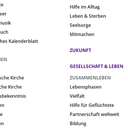
te
Hilfe im Alltag
ser
Leben & Sterben
musik
Seelsorge
buch
Mitmachen
ches Kalenderblatt
ZUKUNFT
HEN
GESELLSCHAFT & LEBEN
sche Kirche
ZUSAMMENLEBEN
che Kirche
Lebensphasen
sbekenntnis
Vielfalt
en
Hilfe für Geflüchtete
e
Partnerschaft weltweit
en
Bildung