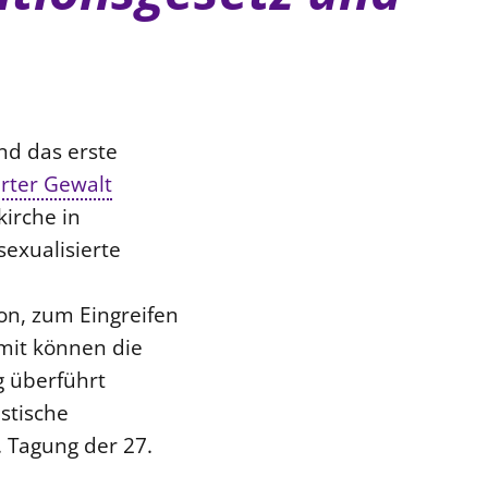
e
nd das erste
erter Gewalt
kirche in
sexualisierte
on, zum Eingreifen
amit können die
g überführt
stische
 Tagung der 27.