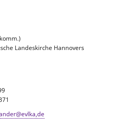
(komm.)
rische Landeskirche Hannovers
eihe 6
99
5371
ander@evlka,de